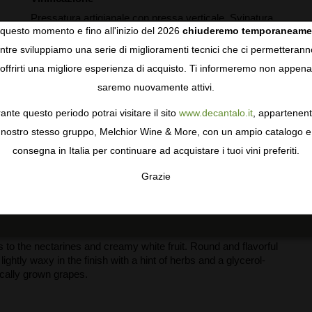
Pressatura artigianale con pressa verticale. Svinatura
questo momento e fino all'inizio del 2026
chiuderemo temporaneame
a freddo e poi fermentazione spontanea con lieviti
tre sviluppiamo una serie di miglioramenti tecnici che ci permetterann
naturali. Tre travasi dopo la fermentazione.
COOKIES
offrirti una migliore esperienza di acquisto. Ti informeremo non appena
Invecchiamento
saremo nuovamente attivi.
gie come i cookie per personalizzare e mejorar la tua esperienza
6 mesi su fecce in deposito
ormativa sulla privacy
per saperne di più, o gestisci le tue prefer
ante questo periodo potrai visitare il sito
www.decantalo.it
, appartenent
i Consenso.
nostro stesso gruppo, Melchior Wine & More, con un ampio catalogo e
consegna in Italia per continuare ad acquistare i tuoi vini preferiti.
Grazie
TA
CONFIGURAR
AC
to the nectarines and creamy white fruit. Round and flavorful
ghtly waxy in the finish with a hint of herbs and a glycerol-
ically grown grapes.