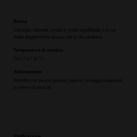
Bocca
Carnosa, rotonda, ampia e molto equilibrata, con un
finale leggermente amaro che le dà carattere.
Temperatura di servizio
Tra i 7 e i 10 °C.
Abbinamento
Perfetto con pesce grasso, salumi, formaggi stagionati
e creme di verdure.
Vinificazione