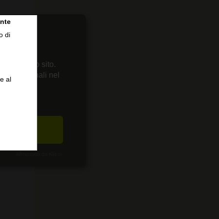
nte
o di
 sul nostro sito.
enze personali nel
e al
CETTA
Alimentato da Klaro!