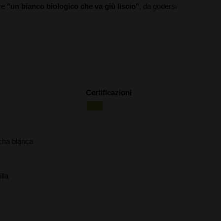
are
"un bianco biologico che va giù liscio"
, da godersi
Certificazioni
ha blanca
lla