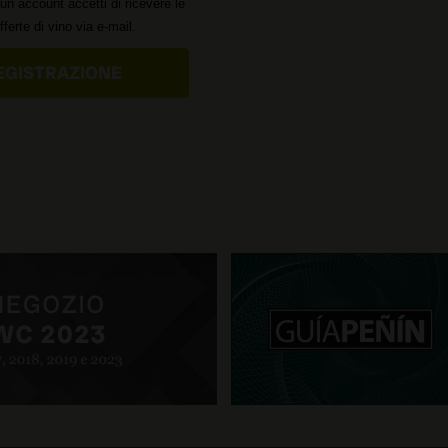
un account accetti di ricevere le
offerte di vino via e-mail.