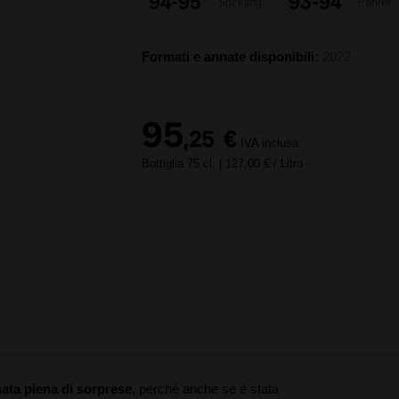
94-95
93-94
Suckling
Parker
Formati e annate disponibili:
2022
95
,25
€
IVA inclusa
Bottiglia 75 cl.
| 127,00 € / Litro
ata piena di sorprese
, perché anche se è stata