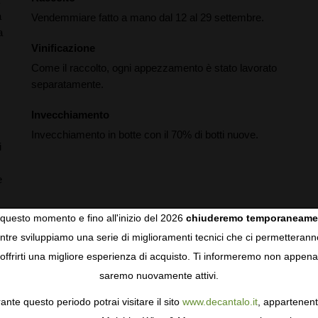
a
Vendemmiare fatto a mano dal 12 al 29 settembre.
a
Vinificazione
Come il raccolto, ogni appezzamento è stato lavorato
separatamente.
Invecchiamento
Invecchiamento in botte con il 70% di botti nuove.
i
e
questo momento e fino all'inizio del 2026
chiuderemo temporaneame
tre sviluppiamo una serie di miglioramenti tecnici che ci permetterann
COOKIES
offrirti una migliore esperienza di acquisto. Ti informeremo non appena
saremo nuovamente attivi.
gie come i cookie per personalizzare e mejorar la tua esperienza
ormativa sulla privacy
per saperne di più, o gestisci le tue prefer
ante questo periodo potrai visitare il sito
www.decantalo.it
, appartenent
i Consenso.