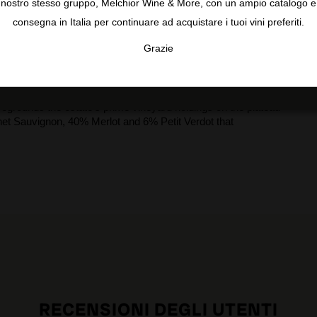
nostro stesso gruppo, Melchior Wine & More, con un ampio catalogo e
and blackcurrants. Just like eating grapes at this stage. It has
consegna in Italia per continuare ad acquistare i tuoi vini preferiti.
s vivid and energetic.
Grazie
TA
CONFIGURAR
AC
his year, exhibiting a more integrated, seductive style than
more extracted register. Offering up aromas of cassis and
cil shavings, it's medium to full-bodied, broad and fleshy, with
foregrounds the estate's prime vineyard holdings on the plateau
net Sauvignon, 40% Merlot and 6% Petit Verdot that
RECENSIONI DEGLI UTENTI