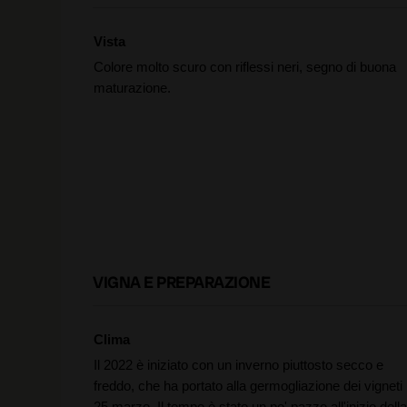
Vista
Colore molto scuro con riflessi neri, segno di buona
maturazione.
VIGNA E PREPARAZIONE
Clima
Il 2022 è iniziato con un inverno piuttosto secco e
freddo, che ha portato alla germogliazione dei vigneti i
25 marzo. Il tempo è stato un po' pazzo all'inizio della