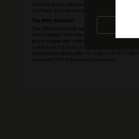
Pure fruit to this, with blueberries, hazelnuts, walnut 
a full body, juicy tannins and a savory finish. Remain
The Wine Advocate:
RIFIU
The 2023 Beychevelle has turned out especially well t
recent vintages that were constructed in a punchier, 
plums mingled with notions of pen ink, violets and pen
a deep core of fruit and a classy, suave profile that 
around Ducru-Beaucaillou. It's a blend of 54% Caber
represents 50% of the estate's production.