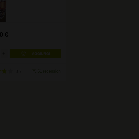
0
€
3.7
51
recensioni