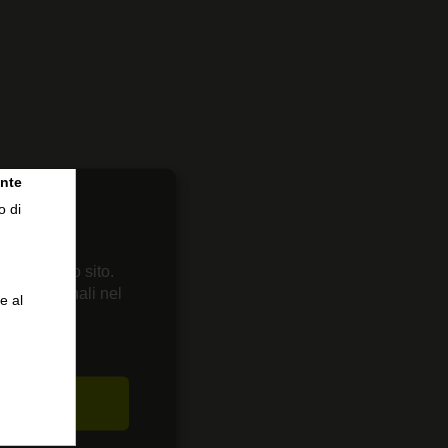
nte
o di
 sul nostro sito.
enze personali nel
e al
CETTA