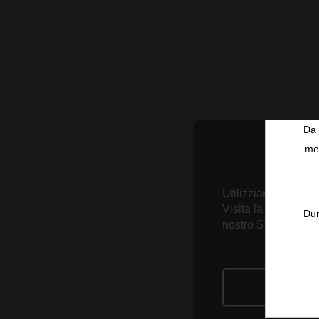
Da 
men
Utilizziamo tecnolo
Visita la nostra
Inf
Dur
nostro Strumento d
RIFIU