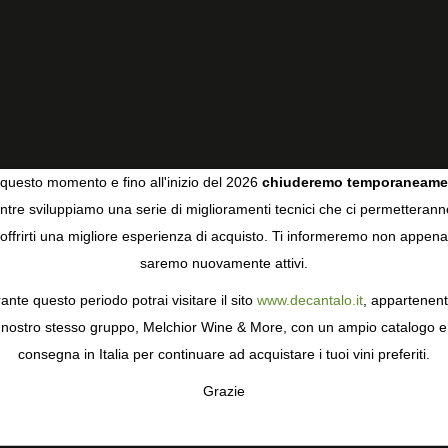
questo momento e fino all'inizio del 2026
chiuderemo temporaneame
tre sviluppiamo una serie di miglioramenti tecnici che ci permetterann
COOKIES
offrirti una migliore esperienza di acquisto. Ti informeremo non appena
saremo nuovamente attivi.
gie come i cookie per personalizzare e mejorar la tua esperienza
ormativa sulla privacy
per saperne di più, o gestisci le tue prefer
ante questo periodo potrai visitare il sito
www.decantalo.it
, appartenent
i Consenso.
nostro stesso gruppo, Melchior Wine & More, con un ampio catalogo e
consegna in Italia per continuare ad acquistare i tuoi vini preferiti.
Grazie
TA
CONFIGURAR
AC