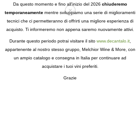
Da questo momento e fino all'inizio del 2026
chiuderemo
temporaneamente
mentre sviluppiamo una serie di miglioramenti
tecnici che ci permetteranno di offrirti una migliore esperienza di
Login
acquisto. Ti informeremo non appena saremo nuovamente attivi.
Durante questo periodo potrai visitare il sito
www.decantalo.it
,
ACQUISTA VINOS DE TINTO
appartenente al nostro stesso gruppo, Melchior Wine & More, con
FINO
un ampio catalogo e consegna in Italia per continuare ad
acquistare i tuoi vini preferiti.
Grazie
FILTRA
/
ORDINA
Prezzo
9
prodotto
Cantina
Ribera del Duero
Annata
Hacienda Monasterio Reserva
Bodegas Hacienda Monasterio
2
2020