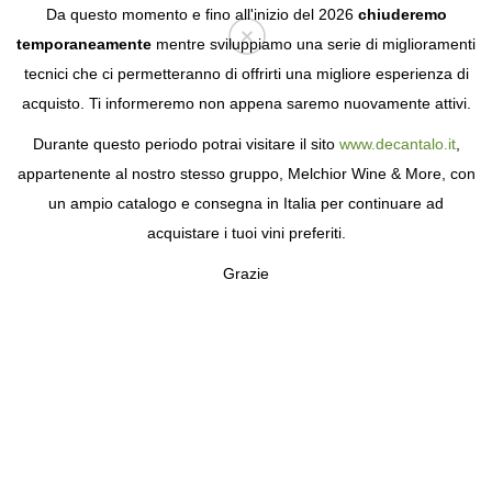
Da questo momento e fino all'inizio del 2026
chiuderemo
temporaneamente
mentre sviluppiamo una serie di miglioramenti
tecnici che ci permetteranno di offrirti una migliore esperienza di
Login
acquisto. Ti informeremo non appena saremo nuovamente attivi.
Durante questo periodo potrai visitare il sito
www.decantalo.it
,
ACQUISTA VINOS DE
appartenente al nostro stesso gruppo, Melchior Wine & More, con
VERDELHO ORIGINAL
un ampio catalogo e consegna in Italia per continuare ad
acquistare i tuoi vini preferiti.
Grazie
FILTRA
/
ORDINA
Prezzo
1
prodotti
I.G. Açores
Azores Wine Company Verdelho O
Original 2024