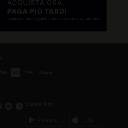
ro
Scarica l’app
Android
iOS