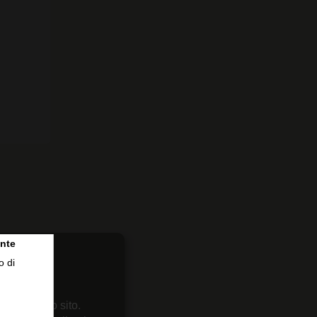
nte
o di
0
 sul nostro sito.
0