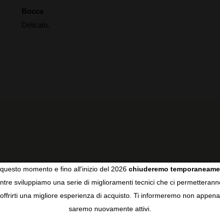
Bocca
Delicato.
RECENSIONI DEGLI UTENTI
questo momento e fino all'inizio del 2026
chiuderemo temporaneame
tre sviluppiamo una serie di miglioramenti tecnici che ci permetterann
COOKIES
offrirti una migliore esperienza di acquisto. Ti informeremo non appena
5
saremo nuovamente attivi.
gie come i cookie per personalizzare e mejorar la tua esperienza
4