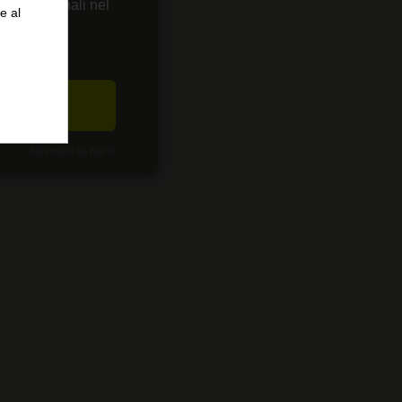
enze personali nel
e al
0
0
0
CETTA
Alimentato da Klaro!