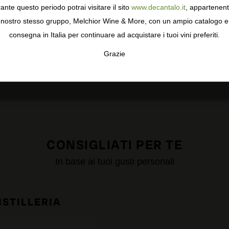
ormativa sulla privacy
per saperne di più, o gestisci le tue prefer
ante questo periodo potrai visitare il sito
www.decantalo.it
, appartenent
3
i Consenso.
0 recensioni
nostro stesso gruppo, Melchior Wine & More, con un ampio catalogo e
2
1
consegna in Italia per continuare ad acquistare i tuoi vini preferiti.
Grazie
TA
CONFIGURAR
AC
igazione qui sotto per vedere le recensioni delle annate precedenti.
CONSIGLIATI PER TE
In base ai tuoi gusti personali
ISTILLERIA