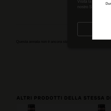
Visita la nostra
Inf
Dur
nostro Strumento d
RIFIU
Questa annata non è ancora stata recensita. Utilizza la nav
ALTRI PRODOTTI DELLA STESSA D