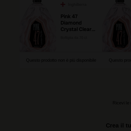
Inghilterra
Pink 47
Diamond
Crystal Clear
London Dry Gin
Bottiglia da 70 cl.
Questo prodotto non è più disponibile
Questo prod
Ricevi le 
Crea il t