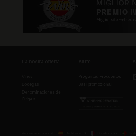
La nostra offerta
Aiuto
A
Vinos
Preguntas Frecuentes
Bodegas
Basi promozionali
Denominaciones de
Origen
Versioni internazionali:
Bodeboca ES
Bodeboca FR
Bod