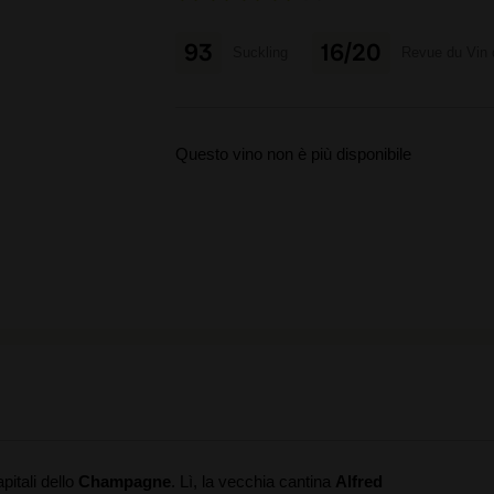
93
16/20
Suckling
Revue du Vin 
Questo vino non è più disponibile
apitali dello
Champagne
. Lì, la vecchia cantina
Alfred