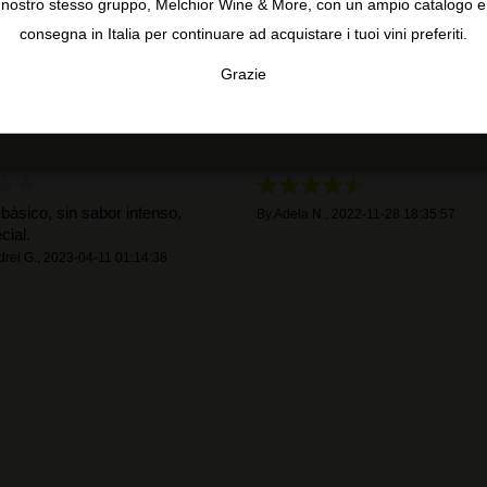
nostro stesso gruppo, Melchior Wine & More, con un ampio catalogo e
3
5 recensioni
consegna in Italia per continuare ad acquistare i tuoi vini preferiti.
2
1
Grazie
TA
CONFIGURAR
AC
 básico, sin sabor intenso,
By
Adela N.
,
2022-11-28 18:35:57
cial.
drei G.
,
2023-04-11 01:14:38