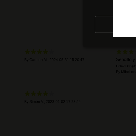
RIFIU
Sencillo y
By
Carmen M.
,
2024-05-31 15:20:47
nada espe
By
Mihai an
By
Simón V.
,
2023-01-02 17:28:54