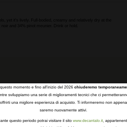
s, yet it’s lively. Full-bodied, creamy and relatively dry at the
noir and 34% pinot meunier. Drink or hold.
questo momento e fino all'inizio del 2026
chiuderemo temporaneame
RECENSIONI DEGLI UTENTI
tre sviluppiamo una serie di miglioramenti tecnici che ci permetterann
COOKIES
offrirti una migliore esperienza di acquisto. Ti informeremo non appena
saremo nuovamente attivi.
gie come i cookie per personalizzare e mejorar la tua esperienza
ormativa sulla privacy
per saperne di più, o gestisci le tue prefer
3,9
5
ante questo periodo potrai visitare il sito
www.decantalo.it
, appartenent
i Consenso.
4