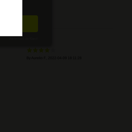
1
0
0
CETTA
Alimentato da Klaro!
By
Aurelio F.
,
2022-04-09 18:11:28