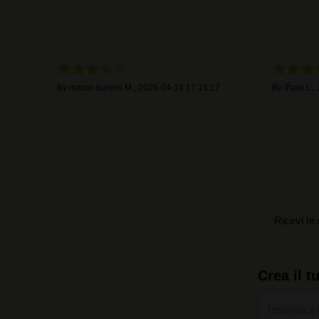
By
marco aurelio M.
,
2026-04-14 17:15:17
By
iÑaki L.
,
Ricevi le 
Crea il t
Inserisci 