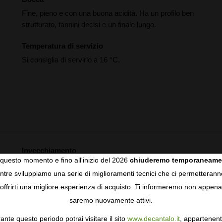
Fine, pieno e con una buona acidità. Ha un profilo ben
strutturato, tannini decisi e un finale lungo.
Temperatura di servizio
Si consiglia di servirlo a 16 °C.
Invecchiamento
questo momento e fino all'inizio del 2026
chiuderemo temporaneame
Invecchiamento di 10 mesi in botti di rovere
tre sviluppiamo una serie di miglioramenti tecnici che ci permetterann
COOKIES
americano.
offrirti una migliore esperienza di acquisto. Ti informeremo non appena
saremo nuovamente attivi.
gie come i cookie per personalizzare e mejorar la tua esperienza
ormativa sulla privacy
per saperne di più, o gestisci le tue prefer
ante questo periodo potrai visitare il sito
www.decantalo.it
, appartenent