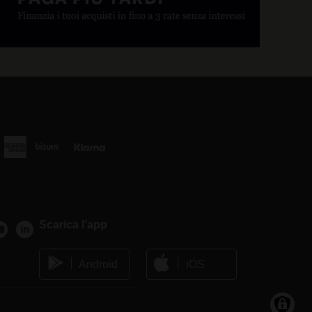
Scarica l’app
Android
iOS