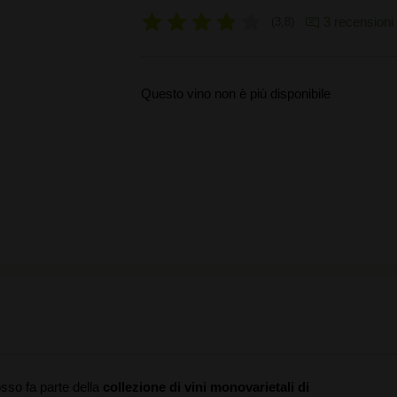
3 recensioni
3,8
Questo vino non è più disponibile
osso fa parte della
collezione di vini monovarietali di