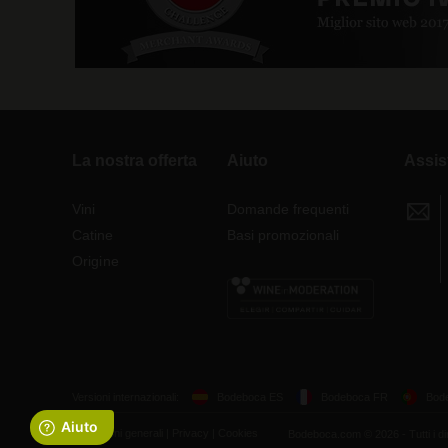
La nostra offerta
Aiuto
Assis
Vini
Domande frequenti
Catine
Basi promozionali
Origine
Versioni internazionali:
Bodeboca ES
Bodeboca FR
Bod
Condizioni generali
|
Privacy
|
Cookies
Bodeboca.com © 2026 - Tutti i dirit