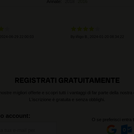
Annate:
2018
2016
2024-06-29 22:00:03
By
iñigo B.
,
2024-01-20 08:34:22
REGISTRATI GRATUITAMENTE
nostre migliori offerte e scopri tutti i vantaggi di far parte della nostr
L'iscrizione è gratuita e senza obblighi.
uo account:
O se preferisci entra 
la tua e-mail per