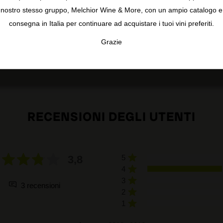
i Consenso.
nostro stesso gruppo, Melchior Wine & More, con un ampio catalogo e
consegna in Italia per continuare ad acquistare i tuoi vini preferiti.
Grazie
TA
CONFIGURAR
AC
RECENSIONI DEGLI UTENTI
3,8
5
4
3
3 recensioni
2
1