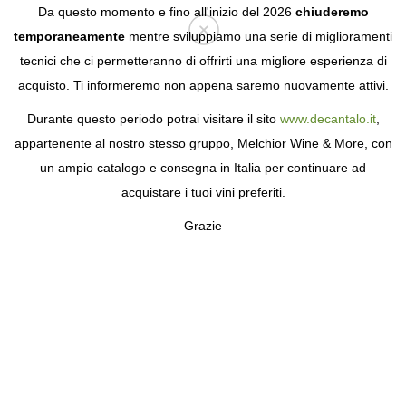
Da questo momento e fino all'inizio del 2026
chiuderemo
temporaneamente
mentre sviluppiamo una serie di miglioramenti
tecnici che ci permetteranno di offrirti una migliore esperienza di
Login
acquisto. Ti informeremo non appena saremo nuovamente attivi.
Durante questo periodo potrai visitare il sito
www.decantalo.it
,
PAGINA NON TROVATA
appartenente al nostro stesso gruppo, Melchior Wine & More, con
un ampio catalogo e consegna in Italia per continuare ad
La pagina richiesta non è stata trovata.
acquistare i tuoi vini preferiti.
Grazie
REGISTRATI GRATUITAMENTE
Ricevi le nostre migliori offerte e scopri tutti i vantaggi di far
parte della nostra comunità.
L'iscrizione è gratuita e senza obblighi.