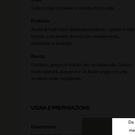
Colore viola cardinale e tonalità medio-alta.
Profumo
Aromi di frutti rossi abbastanza intensi, spezie e note
tostate, con sentori di macchia mediterranea,
rosmarino e lavanda.
Bocca
Gustoso, goloso e fruttato ben amalgamato. Tannini
molto morbidi, piacevoli e un finale lungo con una
struttura molto equilibrata.
VIGNA E PREPARAZIONE
Da 
Descrizione
men