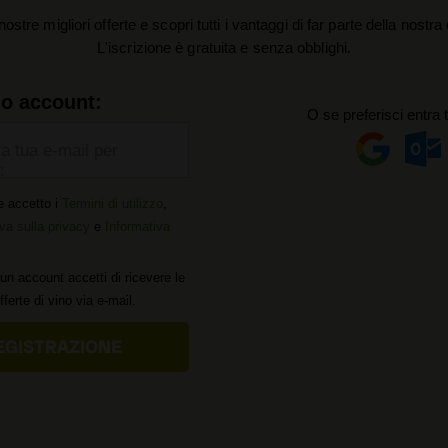
nostre migliori offerte e scopri tutti i vantaggi di far parte della nostr
L'iscrizione è gratuita e senza obblighi.
uo account:
O se preferisci entra 
la tua e-mail per
:
e accetto i
Termini di utilizzo
,
va sulla privacy
e
Informativa
un account accetti di ricevere le
offerte di vino via e-mail.