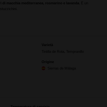
tori di macchia mediterranea, rosmarino e lavanda
. È un
stuzzichini.
Varietà
Tintilla de Rota, Tempranillo
Origine
Sierras de Málaga
Temperatura di servizio