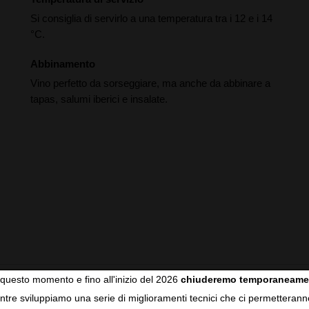
Si consiglia di servirlo a una temperatura tra i 12 e i 14
°C.
Abbinamento
Vino perfetto da sorseggiare, ma anche da abbinare a
tapas, salumi iberici e insalate.
questo momento e fino all'inizio del 2026
chiuderemo temporaneame
Vinificazione
tre sviluppiamo una serie di miglioramenti tecnici che ci permetterann
COOKIES