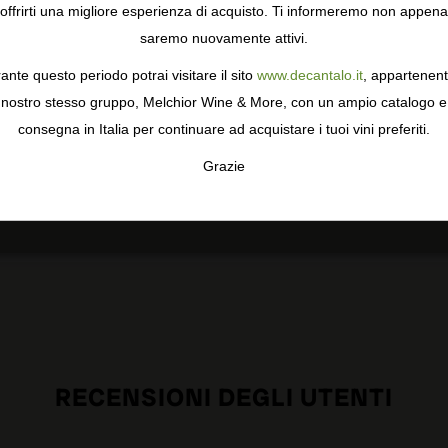
on
Seconda selezione manuale sul tavolo. Macerazione
offrirti una migliore esperienza di acquisto. Ti informeremo non appena
di 24 ore in camera a 8 °C. Fermentazione alcolica tra
saremo nuovamente attivi.
gie come i cookie per personalizzare e mejorar la tua esperienza
22 e 26 °C. Il vino fa una fermentazione malolattica
ormativa sulla privacy
per saperne di più, o gestisci le tue prefer
completa
ante questo periodo potrai visitare il sito
www.decantalo.it
, appartenent
i Consenso.
nostro stesso gruppo, Melchior Wine & More, con un ampio catalogo e
Invecchiamento
consegna in Italia per continuare ad acquistare i tuoi vini preferiti.
Invecchiamento di 4 mesi in botti di rovere francese.
Grazie
TA
CONFIGURAR
AC
RECENSIONI DEGLI UTENTI