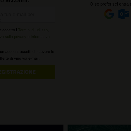
uo account:
O se preferisci entra 
la tua e-mail per
:
e accetto i
Termini di utilizzo
,
va sulla privacy
e
Informativa
un account accetti di ricevere le
offerte di vino via e-mail.