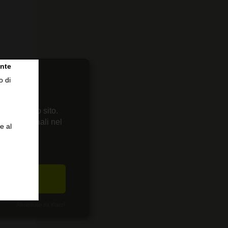
nte
o di
 sul nostro sito.
enze personali nel
e al
CETTA
Alimentato da Klaro!