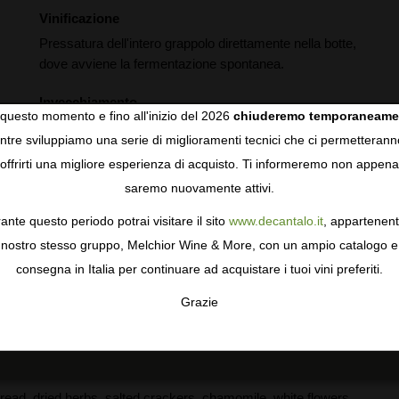
Vinificazione
Pressatura dell'intero grappolo direttamente nella botte,
dove avviene la fermentazione spontanea.
Invecchiamento
questo momento e fino all'inizio del 2026
chiuderemo temporaneame
Affinamento di 10-11 mesi in barrique nuove francesi.
tre sviluppiamo una serie di miglioramenti tecnici che ci permetterann
COOKIES
offrirti una migliore esperienza di acquisto. Ti informeremo non appena
saremo nuovamente attivi.
gie come i cookie per personalizzare e mejorar la tua esperienza
ormativa sulla privacy
per saperne di più, o gestisci le tue prefer
ante questo periodo potrai visitare il sito
www.decantalo.it
, appartenent
i Consenso.
nostro stesso gruppo, Melchior Wine & More, con un ampio catalogo e
consegna in Italia per continuare ad acquistare i tuoi vini preferiti.
full body with a density and phenolic tension that is
Grazie
rather sophisticated palate. Some salted caramel to the
TA
CONFIGURAR
AC
you but it’s the center palate that impresses. Creamy texture.
read, dried herbs, salted crackers, chamomile, white flowers