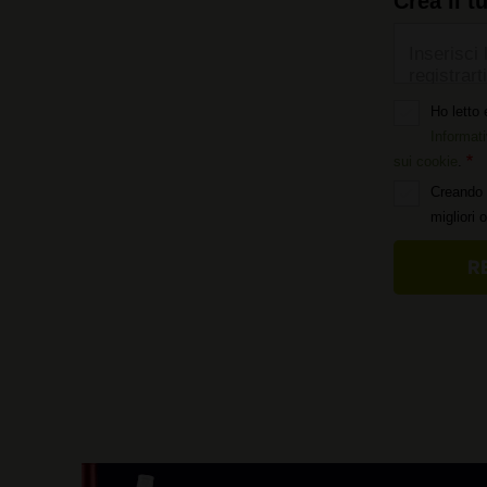
Crea il t
Inserisci 
registrarti
Ho letto 
Informati
sui cookie
.
Creando 
migliori 