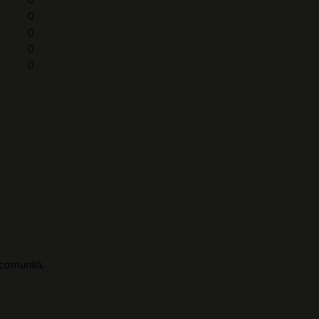
0
0
0
0
a comunità.