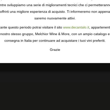
Vinificazione
tre sviluppiamo una serie di miglioramenti tecnici che ci permetterann
COOKIES
offrirti una migliore esperienza di acquisto. Ti informeremo non appena
Pressatura leggera in pressa pneumatica chiusa,
decantazione statica a freddo e fermentazione
saremo nuovamente attivi.
gie come i cookie per personalizzare e mejorar la tua esperienza
controllata.
ormativa sulla privacy
per saperne di più, o gestisci le tue prefer
ante questo periodo potrai visitare il sito
www.decantalo.it
, appartenent
i Consenso.
Invecchiamento
nostro stesso gruppo, Melchior Wine & More, con un ampio catalogo e
Leggero affinamento sui lieviti fini in serbatoi di acciaio
consegna in Italia per continuare ad acquistare i tuoi vini preferiti.
inox.
Grazie
TA
CONFIGURAR
AC