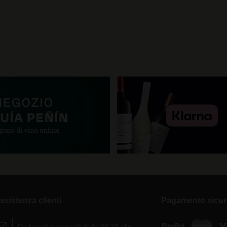
ssistenza clienti
Pagamento sicu
Da lunedì a venerdì dalle 09:30 alle