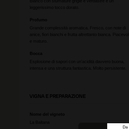
Bianco con sfumature grigie e verdastre e un
leggerissimo tocco dorato.
Profumo
Grande complessità aromatica. Fresco, con note di
anice, fiori bianchi e frutta altrettanto bianca. Piacevo
e maturo.
Bocca
Esplosione di sapori con un'acidità davvero buona,
intensa e una struttura fantastica. Molto persistente.
VIGNA E PREPARAZIONE
Nome del vigneto
La Baltana
Da 