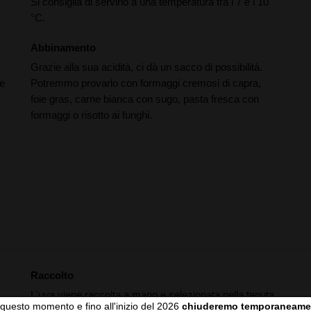
Si consiglia di servirlo a una temperatura tra i 7 e i 10
°C.
Abbinamento
Grazie alla sua acidità, ci dà un sacco di possibilità.
le
Potremmo provarlo con formaggi cremosi di capra,
foie gras, carne bianca con sugo, pasta fresca con
formaggi o risotto ai funghi.
Raccolto
L'uva viene raccolta a mano e selezionata nella tenuta.
questo momento e fino all'inizio del 2026
chiuderemo temporaneame