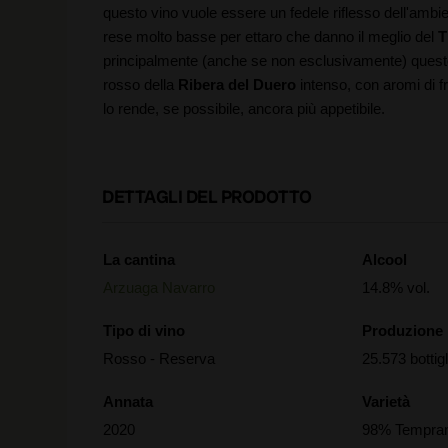
questo vino vuole essere un fedele riflesso dell'ambie
rese molto basse per ettaro che danno il meglio del
T
principalmente (anche se non esclusivamente) questo 
rosso della
Ribera del Duero
intenso, con aromi di f
lo rende, se possibile, ancora più appetibile.
DETTAGLI DEL PRODOTTO
La cantina
Alcool
Arzuaga Navarro
14.8% vol.
Tipo di vino
Produzione
Rosso - Reserva
25.573 bottigl
Annata
Varietà
2020
98% Temprani