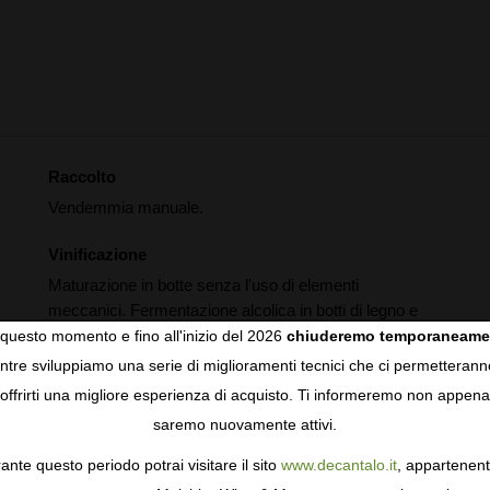
Raccolto
Vendemmia manuale.
Vinificazione
Maturazione in botte senza l'uso di elementi
meccanici. Fermentazione alcolica in botti di legno e
fermentazione malolattica in barrique nuove di rovere
questo momento e fino all'inizio del 2026
chiuderemo temporaneame
francese.
tre sviluppiamo una serie di miglioramenti tecnici che ci permetterann
COOKIES
offrirti una migliore esperienza di acquisto. Ti informeremo non appena
Invecchiamento
saremo nuovamente attivi.
gie come i cookie per personalizzare e mejorar la tua esperienza
Affinamento di 35 mesi in botte.
ormativa sulla privacy
per saperne di più, o gestisci le tue prefer
ante questo periodo potrai visitare il sito
www.decantalo.it
, appartenent
i Consenso.