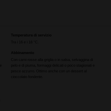
Temperatura di servizio
Tra i 16 e i 18 °C.
Abbinamento
Con carni rosse alla griglia o in salsa, selvaggina di
 e
pelo e di piuma, formaggi delicati o poco stagionati e
pesce azzurro. Ottimo anche con un dessert al
cioccolato fondente.
i