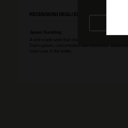
RECENSIONI DEGLI ESPERTI
RIFIU
James Suckling:
A well-made wine that shows aromas of blackberries, 
Duero power, concentration and freshness. Balanced, wi
more year in the bottle.