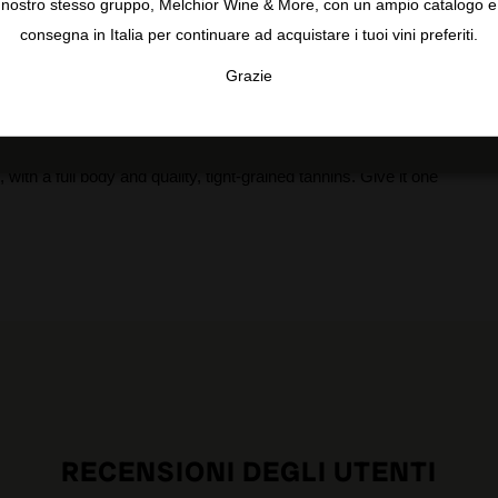
nostro stesso gruppo, Melchior Wine & More, con un ampio catalogo e
consegna in Italia per continuare ad acquistare i tuoi vini preferiti.
Grazie
TA
CONFIGURAR
AC
graphite, dark chocolate and fine spices. Typical Ribera del
th a full body and quality, tight-grained tannins. Give it one
RECENSIONI DEGLI UTENTI