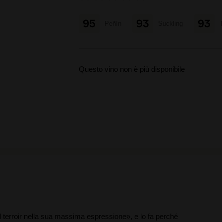
95
93
93
Peñín
Suckling
Questo vino non è più disponibile
 terroir nella sua massima espressione», e lo fa perché