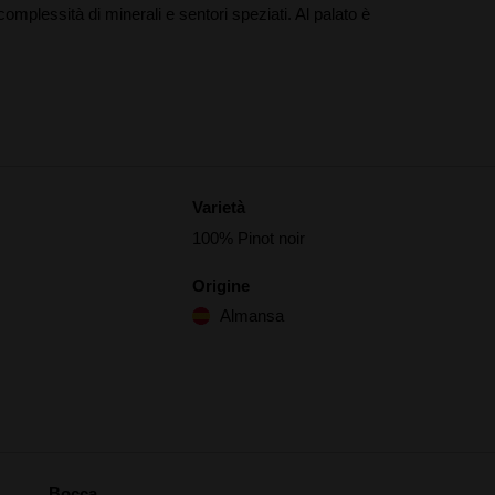
omplessità di minerali e sentori speziati. Al palato è
Varietà
100% Pinot noir
Origine
Almansa
Bocca