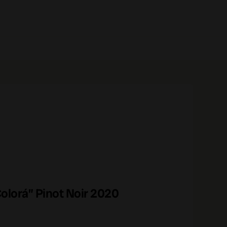
0 prodotti
olorá” Pinot Noir 2020