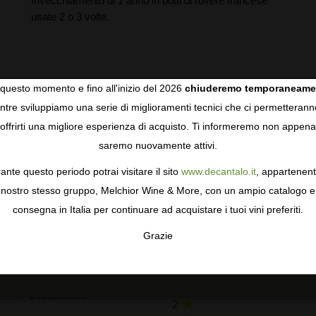
Invecchiamento di 1 anno in botti di rovere francese
usate 2 o 3 volte.
questo momento e fino all'inizio del 2026
chiuderemo temporaneame
tre sviluppiamo una serie di miglioramenti tecnici che ci permetterann
COOKIES
offrirti una migliore esperienza di acquisto. Ti informeremo non appena
saremo nuovamente attivi.
gie come i cookie per personalizzare e mejorar la tua esperienza
ormativa sulla privacy
per saperne di più, o gestisci le tue prefer
ante questo periodo potrai visitare il sito
www.decantalo.it
, appartenent
i Consenso.
nostro stesso gruppo, Melchior Wine & More, con un ampio catalogo e
RECENSIONI DEGLI UTENTI
consegna in Italia per continuare ad acquistare i tuoi vini preferiti.
Grazie
TA
CONFIGURAR
AC
3,5
5
4
3
2 recensioni
2