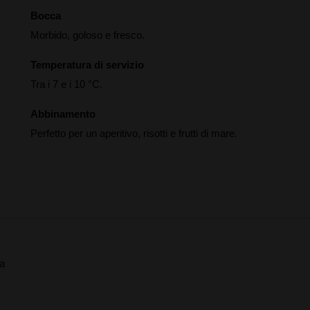
Bocca
Morbido, goloso e fresco.
Temperatura di servizio
Tra i 7 e i 10 °C.
Abbinamento
Perfetto per un aperitivo, risotti e frutti di mare.
ta