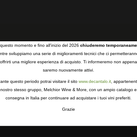
questo momento e fino all'inizio del 2026
chiuderemo temporaneame
tre sviluppiamo una serie di miglioramenti tecnici che ci permetterann
COOKIES
offrirti una migliore esperienza di acquisto. Ti informeremo non appena
RECENSIONI DEGLI UTENTI
saremo nuovamente attivi.
gie come i cookie per personalizzare e mejorar la tua esperienza
ormativa sulla privacy
per saperne di più, o gestisci le tue prefer
ante questo periodo potrai visitare il sito
www.decantalo.it
, appartenent
i Consenso.
nostro stesso gruppo, Melchior Wine & More, con un ampio catalogo e
1,0
5
4
consegna in Italia per continuare ad acquistare i tuoi vini preferiti.
3
1 recensione
Grazie
2
TA
CONFIGURAR
AC
1