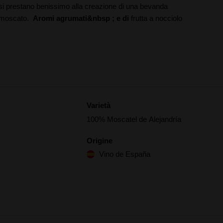
e si prestano benissimo alla creazione di una bevanda
un moscato.
Aromi agrumati&nbsp
;
e di
frutta a nocciolo
Varietà
100% Moscatel de Alejandría
Origine
Vino de España