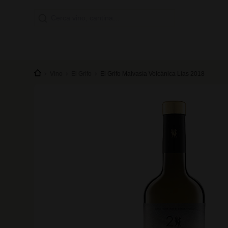
Vino
El Grifo
El Grifo Malvasía Volcánica Lías 2018