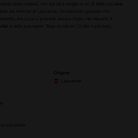
ortante della cantina, che qui dà il meglio di sé. È fatto con
uva
delle più fresche di Lanzarote. Un'edizione speciale che
mento, ma a cui si prevede ancora molta vita davanti. Il
ilar
e della sua opera "Bajo el volcán" (Sotto il vulcano).
Origine
Lanzarote
ie
ía volcánica