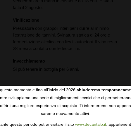
Vendemmiare a mano in cassette da 18 chili. È stata
fatta il 2 agosto.
Vinificazione
Pressatura con grappoli interi per ridurre al minimo
l'estrazione dei tannini. Svinatura statica di 24 ore e
fermentazione alcolica con lieviti autoctoni. Il vino resta
28 mesi a contatto con le fecce fini.
Invecchiamento
Si può tenere in bottiglia per 6 anni.
questo momento e fino all'inizio del 2026
chiuderemo temporaneame
tre sviluppiamo una serie di miglioramenti tecnici che ci permetterann
COOKIES
offrirti una migliore esperienza di acquisto. Ti informeremo non appena
saremo nuovamente attivi.
gie come i cookie per personalizzare e mejorar la tua esperienza
ormativa sulla privacy
per saperne di più, o gestisci le tue prefer
quilibrio, textura y una salinidad deliciosa.
ante questo periodo potrai visitare il sito
www.decantalo.it
, appartenent
i Consenso.