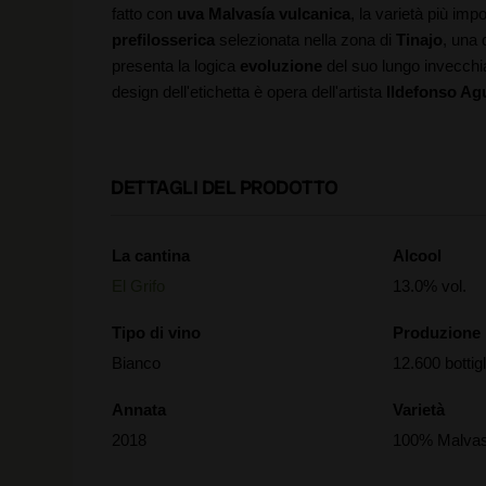
fatto con
uva Malvasía vulcanica
, la varietà più imp
prefilosserica
selezionata nella zona di
Tinajo
, una 
presenta la logica
evoluzione
del suo lungo invecchia
design dell'etichetta è opera dell'artista
Ildefonso Agu
DETTAGLI DEL PRODOTTO
La cantina
Alcool
El Grifo
13.0% vol.
Tipo di vino
Produzione
Bianco
12.600 bottigl
Annata
Varietà
2018
100% Malvas