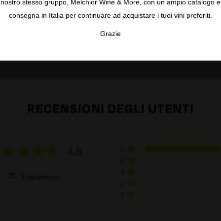
nostro stesso gruppo, Melchior Wine & More, con un ampio catalogo e
consegna in Italia per continuare ad acquistare i tuoi vini preferiti.
Grazie
TA
CONFIGURAR
AC
RECENSIONI DEGLI UTENTI
4,8
5
4
3
3 recensioni
2
1