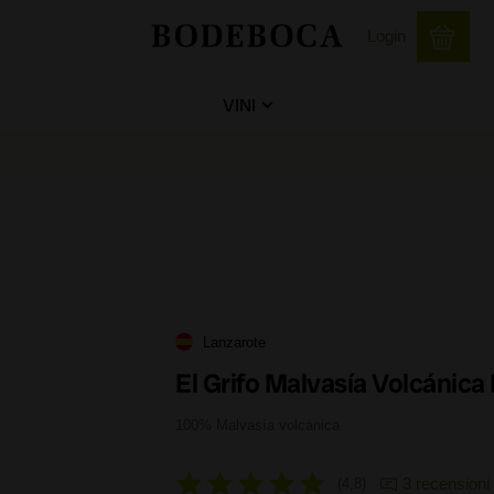
Login
VINI
Lanzarote
El Grifo Malvasía Volcánica 
100% Malvasía volcánica
3 recensioni
4,8