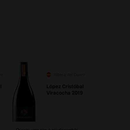
ro
Ribera del Duero
l
López Cristóbal
Viracocha 2019
Questo vino non è più disponibile