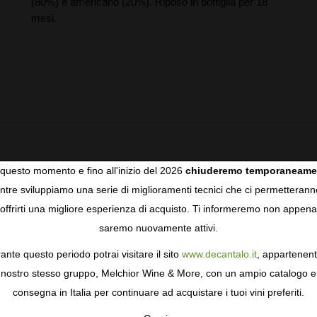
(80%) e americano (20%). Riposo in bottiglia per 18
mesi.
ee and wood spices. Full-bodied and flavorful on the palate with
questo momento e fino all'inizio del 2026
chiuderemo temporaneame
. A bit evident with the wood now. 100% tinta del país
tre sviluppiamo una serie di miglioramenti tecnici che ci permetterann
COOKIES
offrirti una migliore esperienza di acquisto. Ti informeremo non appena
saremo nuovamente attivi.
gie come i cookie per personalizzare e mejorar la tua esperienza
ormativa sulla privacy
per saperne di più, o gestisci le tue prefer
ante questo periodo potrai visitare il sito
www.decantalo.it
, appartenent
i Consenso.
nostro stesso gruppo, Melchior Wine & More, con un ampio catalogo e
consegna in Italia per continuare ad acquistare i tuoi vini preferiti.