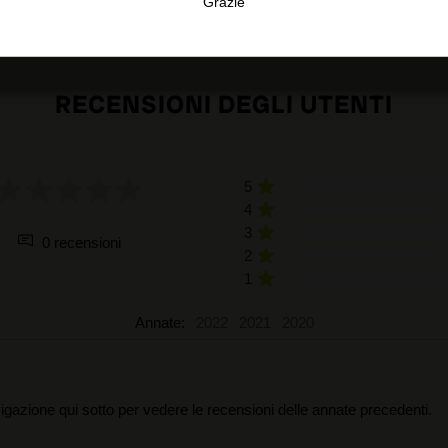
Grazie
TA
CONFIGURAR
AC
RECENSIONI DEGLI UTENTI
5
4
3
0 recensioni
2
1
Annate:
2022
2021
2020
igazione qui sotto per vedere le recensioni delle annate precedenti.