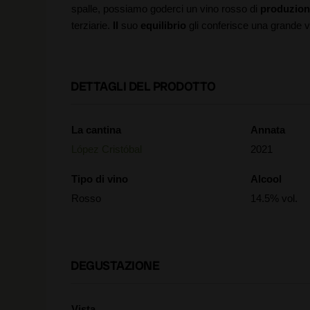
spalle, possiamo goderci un vino rosso di
produzione
terziarie.
Il
suo
equilibrio
gli conferisce una grande v
DETTAGLI DEL PRODOTTO
La cantina
Annata
López Cristóbal
2021
Tipo di vino
Alcool
Rosso
14.5% vol.
DEGUSTAZIONE
Vista