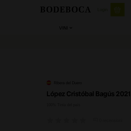
Login
VINI
Ribera del Duero
López Cristóbal Bagús 2021
100% Tinta del país
0 recensioni