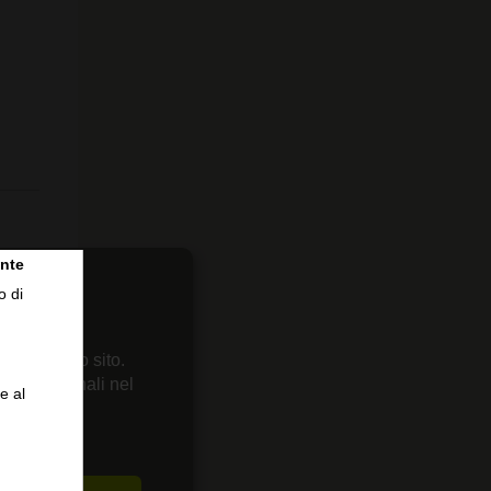
nte
o di
 sul nostro sito.
enze personali nel
e al