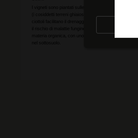
I vigneti sono piantati sulle tipiche terrazze con ciottol
(i cosiddetti terreni ghiaiosi) vicino al Duero. Questi
ciottoli facilitano il drenaggio dell'acqua, riducendo co
RIFIU
il rischio di malattie fungine. Si tratta di terreni poveri 
materia organica, con uno strato argilloso e calcareo
nel sottosuolo.