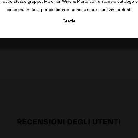
nostro stesso gruppo, Melchior Wine & More, con un ampio catalogo e
punto di vista proteico.
i
consegna in Italia per continuare ad acquistare i tuoi vini preferiti.
Grazie
sì
TA
CONFIGURAR
AC
di
RECENSIONI DEGLI UTENTI