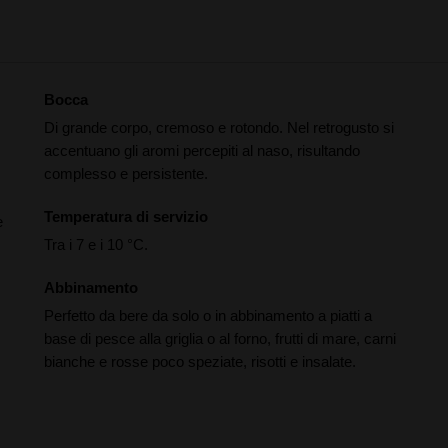
Bocca
Di grande corpo, cremoso e rotondo. Nel retrogusto si
accentuano gli aromi percepiti al naso, risultando
complesso e persistente.
Temperatura di servizio
e
Tra i 7 e i 10 °C.
Abbinamento
Perfetto da bere da solo o in abbinamento a piatti a
base di pesce alla griglia o al forno, frutti di mare, carni
bianche e rosse poco speziate, risotti e insalate.