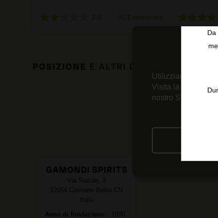
2,0
1 recensione
Da 
men
POSIZIONE
E ALTRI DATI DI INTERESS
Utilizziamo tecnolo
Visita la nostra
Inf
Dur
nostro Strumento d
RIFIU
GAMONDI SPIRITS
Via Statale, 3
12054
Cossano Belbo
CN
Italia
Anno di fondazione
1890