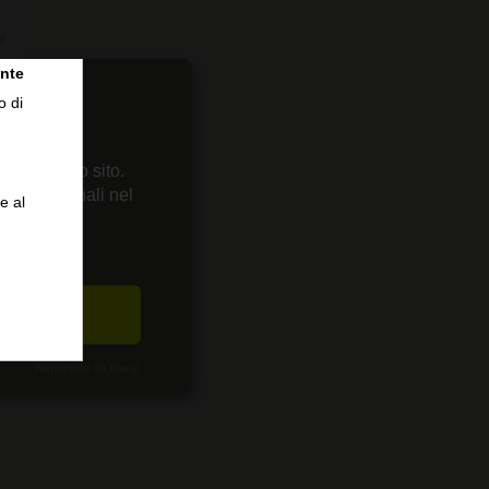
i
nte
o di
 sul nostro sito.
enze personali nel
e al
CETTA
Alimentato da Klaro!