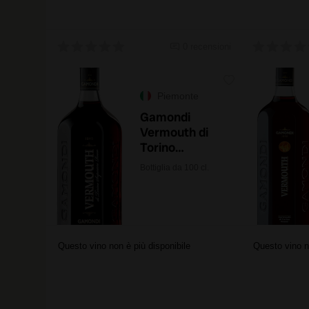
0 recensioni
Piemonte
Gamondi
Vermouth di
Torino
Superiore
Bottiglia da 100 cl.
Rosso 1 litro
Questo vino non è più disponibile
Questo vino n