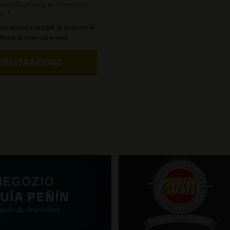
va sulla privacy
e
Informativa
ie
.
un account accetti di ricevere le
offerte di vino via e-mail.