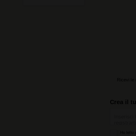
Ricevi le 
Crea il t
Inserisci 
registrarti
Ho letto 