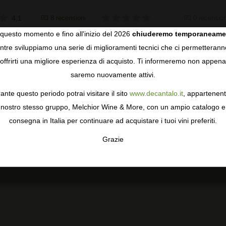
4,1
8 recensioni
0 recension
questo momento e fino all'inizio del 2026
chiuderemo temporaneame
tre sviluppiamo una serie di miglioramenti tecnici che ci permetterann
COOKIES
offrirti una migliore esperienza di acquisto. Ti informeremo non appena
E
saremo nuovamente attivi.
gie come i cookie per personalizzare e mejorar la tua esperienza
ormativa sulla privacy
per saperne di più, o gestisci le tue prefer
ante questo periodo potrai visitare il sito
www.decantalo.it
, appartenent
i Consenso.
nostro stesso gruppo, Melchior Wine & More, con un ampio catalogo e
consegna in Italia per continuare ad acquistare i tuoi vini preferiti.
Grazie
TA
CONFIGURAR
AC