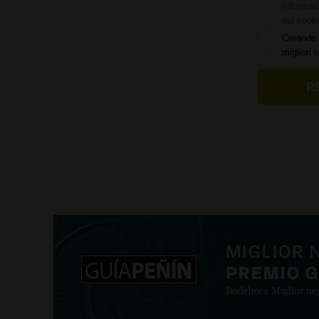
Informati
sui cook
Creando 
migliori 