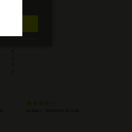
CETTA
Alimentato da Klaro!
0
4
1
0
0
on
By
frank L.
,
2026-03-04 18:21:48