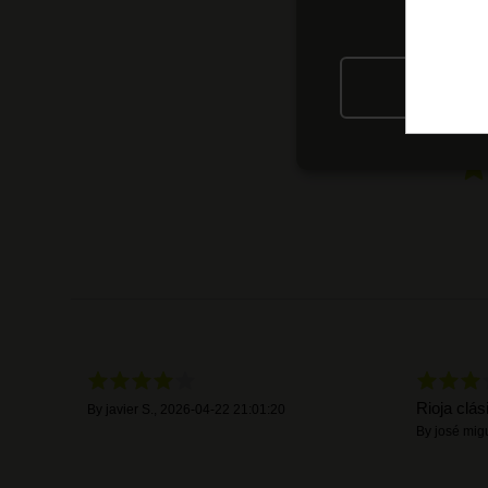
RIFIU
Rioja clás
By
javier S.
,
2026-04-22 21:01:20
By
josé migu