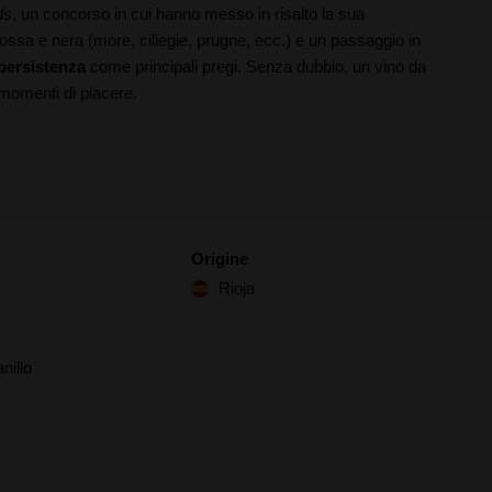
ds
, un concorso in cui hanno messo in risalto la sua
 rossa e nera (more, ciliegie, prugne, ecc.) e un passaggio in
persistenza
come principali pregi. Senza dubbio, un vino da
momenti di piacere.
Origine
Rioja
nillo