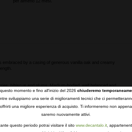
per almeno 12 mesi.
ms embraced by a casing of generous vanilla oak and creamy
length.
erries, hibiscus and plums. Medium-bodied, well balanced and
questo momento e fino all'inizio del 2026
chiuderemo temporaneame
tre sviluppiamo una serie di miglioramenti tecnici che ci permetterann
COOKIES
offrirti una migliore esperienza di acquisto. Ti informeremo non appena
saremo nuovamente attivi.
gie come i cookie per personalizzare e mejorar la tua esperienza
ormativa sulla privacy
per saperne di più, o gestisci le tue prefer
ante questo periodo potrai visitare il sito
www.decantalo.it
, appartenent
i Consenso.