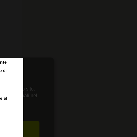
nte
o di
 sul nostro sito.
enze personali nel
e al
CETTA