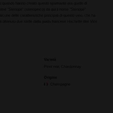
dati quando hanno creato questo spumante era quello di
 il nome "Sténopé" (stenopeico) da qui il nome "Sténopé"
lcune delle caratteristiche principali di questo vino, che ha
 ottenuto due stelle dalla guida francese
Hachette des Vins
Varietà
Pinot noir, Chardonnay
Origine
Champagne