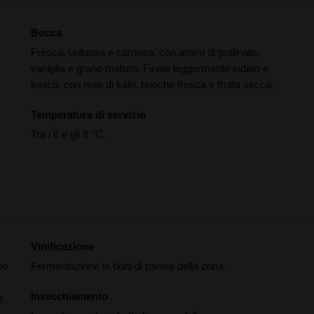
Bocca
Fresca, untuosa e carnosa, con aromi di pralinato,
vaniglia e grano maturo. Finale leggermente iodato e
tonico, con note di kaki, brioche fresca e frutta secca.
Temperatura di servizio
Tra i 6 e gli 8 °C.
Vinificazione
no
Fermentazione in botti di rovere della zona.
Invecchiamento
e.