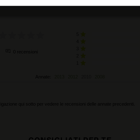
RECENSIONI DEGLI UTENTI
5
4
3
0 recensioni
2
1
Annate:
2013
2012
2010
2008
igazione qui sotto per vedere le recensioni delle annate precedenti.