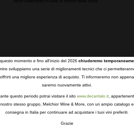
Invecchiamento in botti di rovere della zona.
questo momento e fino all'inizio del 2026
chiuderemo temporaneame
nd very long with notes of pineapple, roasted pine nuts and
tre sviluppiamo una serie di miglioramenti tecnici che ci permetterann
COOKIES
offrirti una migliore esperienza di acquisto. Ti informeremo non appena
saremo nuovamente attivi.
gie come i cookie per personalizzare e mejorar la tua esperienza
ormativa sulla privacy
per saperne di più, o gestisci le tue prefer
ante questo periodo potrai visitare il sito
www.decantalo.it
, appartenent
i Consenso.
nostro stesso gruppo, Melchior Wine & More, con un ampio catalogo e
consegna in Italia per continuare ad acquistare i tuoi vini preferiti.
Grazie
TA
CONFIGURAR
AC