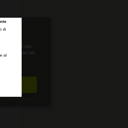
nte
o di
 sul nostro sito.
enze personali nel
e al
CETTA
Alimentato da Klaro!