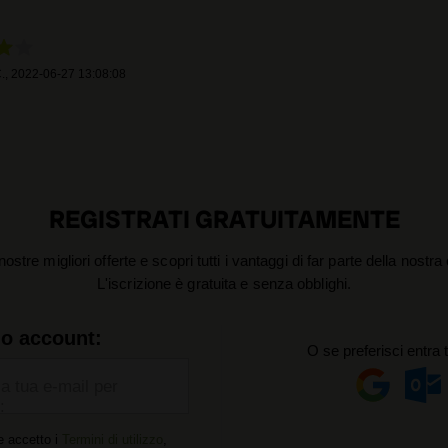
.
,
2022-06-27 13:08:08
REGISTRATI GRATUITAMENTE
nostre migliori offerte e scopri tutti i vantaggi di far parte della nostr
L'iscrizione è gratuita e senza obblighi.
uo account:
O se preferisci entra 
la tua e-mail per
:
e accetto i
Termini di utilizzo
,