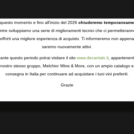
questo momento e fino all'inizio del 2026
chiuderemo temporaneame
Raccolto
tre sviluppiamo una serie di miglioramenti tecnici che ci permetterann
COOKIES
Raccolta dell'uva in contenitori da 200 kg.
offrirti una migliore esperienza di acquisto. Ti informeremo non appena
saremo nuovamente attivi.
gie come i cookie per personalizzare e mejorar la tua esperienza
Vinificazione
ormativa sulla privacy
per saperne di più, o gestisci le tue prefer
C'è stata una macerazione prefermentativa a freddo.
ante questo periodo potrai visitare il sito
www.decantalo.it
, appartenent
i Consenso.
Sia la fermentazione alcolica che quella malolattica
nostro stesso gruppo, Melchior Wine & More, con un ampio catalogo e
sono state fatte in botti di rovere francese.
consegna in Italia per continuare ad acquistare i tuoi vini preferiti.
Invecchiamento
Grazie
TA
CONFIGURAR
AC
Invecchiamento di 15 mesi in botti di rovere francese.