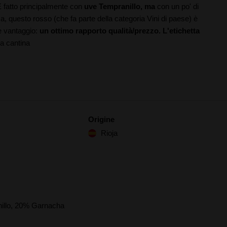
 È fatto principalmente con
uve Tempranillo, ma
con un po' di
ca, questo rosso (che fa parte della categoria Vini di paese) è
de vantaggio:
un ottimo rapporto qualità/prezzo. L'etichetta
la cantina
Origine
Rioja
illo, 20% Garnacha