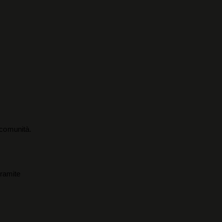
a comunità.
tramite