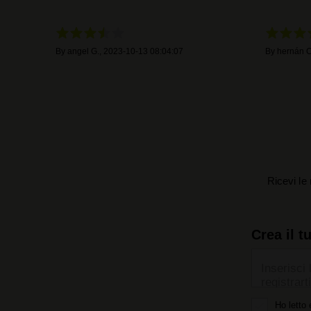
By
angel G.
,
2023-10-13 08:04:07
By
hernán C
Ricevi le 
Crea il t
Inserisci 
registrarti
Ho letto 