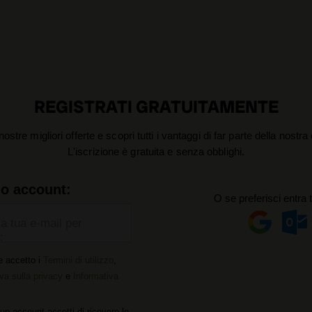
REGISTRATI GRATUITAMENTE
nostre migliori offerte e scopri tutti i vantaggi di far parte della nostr
L'iscrizione è gratuita e senza obblighi.
uo account:
O se preferisci entra 
la tua e-mail per
:
e accetto i
Termini di utilizzo
,
va sulla privacy
e
Informativa
un account accetti di ricevere le