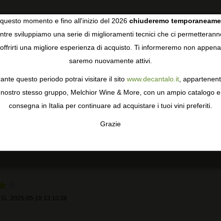
questo momento e fino all'inizio del 2026
chiuderemo temporaneame
tre sviluppiamo una serie di miglioramenti tecnici che ci permetterann
COOKIES
RECENSIONI DEGLI UTENTI
offrirti una migliore esperienza di acquisto. Ti informeremo non appena
saremo nuovamente attivi.
gie come i cookie per personalizzare e mejorar la tua esperienza
ormativa sulla privacy
per saperne di più, o gestisci le tue prefer
ante questo periodo potrai visitare il sito
www.decantalo.it
, appartenent
i Consenso.
4,0
5
nostro stesso gruppo, Melchior Wine & More, con un ampio catalogo e
4
consegna in Italia per continuare ad acquistare i tuoi vini preferiti.
3
2 recensioni
2
Grazie
TA
CONFIGURAR
AC
1
 G.
,
2025-05-18 13:10:38