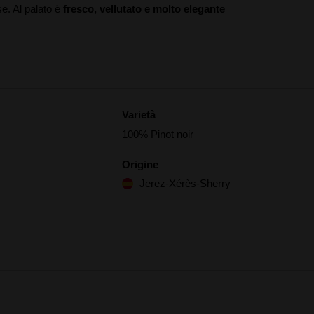
se. Al palato è
fresco, vellutato e molto elegante
Varietà
100% Pinot noir
Origine
Jerez-Xérès-Sherry