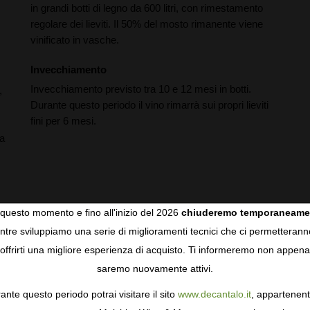
in grandi botti di legno da 600 litri, con rimestamento
regolare dei lieviti. Il 50% del mosto rimanente viene
vinificato in vasche.
Invecchiamento
Invecchiamento previsto tra 10 e 12 mesi in botti.
,
Durante questo periodo il vino rimarrà sui propri lieviti
fini per 6 mesi.
ma
questo momento e fino all'inizio del 2026
chiuderemo temporaneame
tre sviluppiamo una serie di miglioramenti tecnici che ci permetterann
COOKIES
offrirti una migliore esperienza di acquisto. Ti informeremo non appena
saremo nuovamente attivi.
gie come i cookie per personalizzare e mejorar la tua esperienza
ormativa sulla privacy
per saperne di più, o gestisci le tue prefer
ante questo periodo potrai visitare il sito
www.decantalo.it
, appartenent
i Consenso.