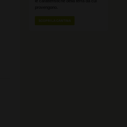
le caratteristiche della terra da cui
provengono.
SCOPRI LA CANTINA