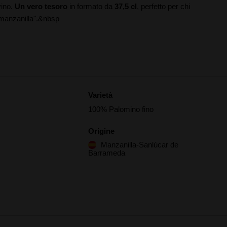
vino.
Un vero tesoro
in formato da
37,5 cl
, perfetto per chi
 manzanilla".&nbsp
Varietà
100% Palomino fino
Origine
Manzanilla-Sanlúcar de
Barrameda