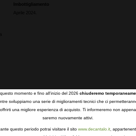
Imbottigliamento
Aprile 2024.
a
questo momento e fino all'inizio del 2026
chiuderemo temporaneame
tre sviluppiamo una serie di miglioramenti tecnici che ci permetterann
COOKIES
offrirti una migliore esperienza di acquisto. Ti informeremo non appena
en Rama is the spring bottling, when the flor is more active
acter. It was selected from their soleras in Calle
saremo nuovamente attivi.
gie come i cookie per personalizzare e mejorar la tua esperienza
und five years of age and showcasing the character of the
ormativa sulla privacy
per saperne di più, o gestisci le tue prefer
ante questo periodo potrai visitare il sito
www.decantalo.it
, appartenent
s grow. It has a deep golden color and a pungent nose of
i Consenso.
a pungent and persistent palate with marked bitterness in the