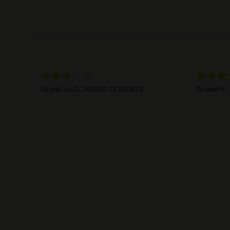
By
josé luis G.
,
2026-07-23 16:08:23
By
javier P.
,