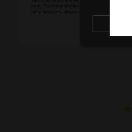
finish. This fermented in tank with indigenous yeasts
every two years, always during the spring. 12,072 half
RIFIU