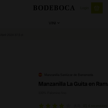
Login
VINI
bril 2024 37,5 cl
Manzanilla-Sanlúcar de Barrameda
Manzanilla La Guita en Rama
100% Palomino fino
4 recensioni
4,0