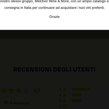
nostro stesso gruppo, Melchior Wine & More, con un ampio catalogo e
 and matured in used Manzanilla botas. They only do a bottling
consegna in Italia per continuare ad acquistare i tuoi vini preferiti.
 bottles produced for this "saca."
Grazie
TA
CONFIGURAR
AC
RECENSIONI DEGLI UTENTI
4,0
5
4
3
4 recensioni
2