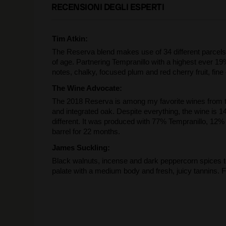
RECENSIONI DEGLI ESPERTI
Tim Atkin:
The Reserva blend makes use of 34 different parcels
of age. Partnering Tempranillo with a highest ever 
notes, chalky, focused plum and red cherry fruit, fine
The Wine Advocate:
The 2018 Reserva is among my favorite wines from this
and integrated oak. Despite everything, the wine is 1
different. It was produced with 77% Tempranillo, 1
barrel for 22 months.
James Suckling:
Black walnuts, incense and dark peppercorn spices to
palate with a medium body and fresh, juicy tannins. F