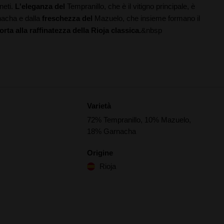
neti.
L'eleganza del
Tempranillo, che è il vitigno principale, è
acha e dalla
freschezza del
Mazuelo, che insieme formano il
porta alla raffinatezza della Rioja classica.
&nbsp
Varietà
72% Tempranillo, 10% Mazuelo,
18% Garnacha
Origine
Rioja