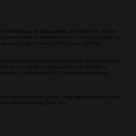
 on the Marqués de Vargas estate, all of them over 40 years
19% Mazuelo and 10% Garnacha, it has mint and fresh herb top
 oak and no sign of the heat of the vintage. 2024-30
 tasting; it's more fluid, fresher and with contained ripeness
4.3% alcohol, but the mouthfeel and overall sensation is
2% Mazuelo (Cariñena) and 10% Garnacha that matured in
 the dark cherries and plums. Pretty elegant and juicy on the
resh, vertical and long. Drink now.