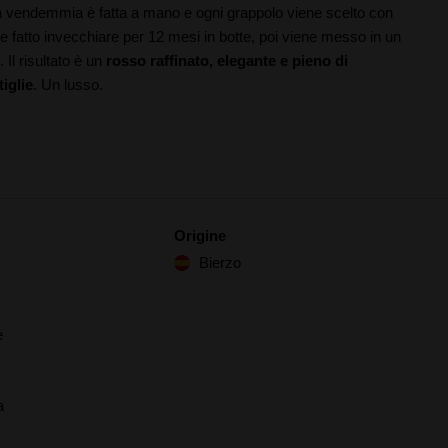
 la vendemmia è fatta a mano e ogni grappolo viene scelto con
ene fatto invecchiare per 12 mesi in botte, poi viene messo in un
 Il risultato è un
rosso raffinato, elegante e pieno di
iglie
. Un lusso.
Origine
Bierzo
e
a