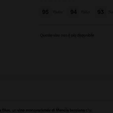
95
94
93
Parker
Peñín
Su
Questo vino non è più disponibile
a Blue
, un
vino monovarietale di Mencía berciana
che