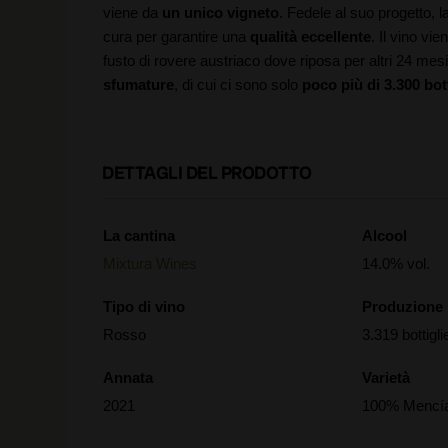
viene da
un unico vigneto
. Fedele al suo progetto,
cura per garantire una
qualità eccellente
. Il vino vi
fusto di rovere austriaco dove riposa per altri 24 mesi.
sfumature
, di cui ci sono solo
poco più di 3.300 bott
DETTAGLI DEL PRODOTTO
La cantina
Alcool
Mixtura Wines
14.0% vol.
Tipo di vino
Produzione
Rosso
3.319 bottigli
Annata
Varietà
2021
100% Mencí