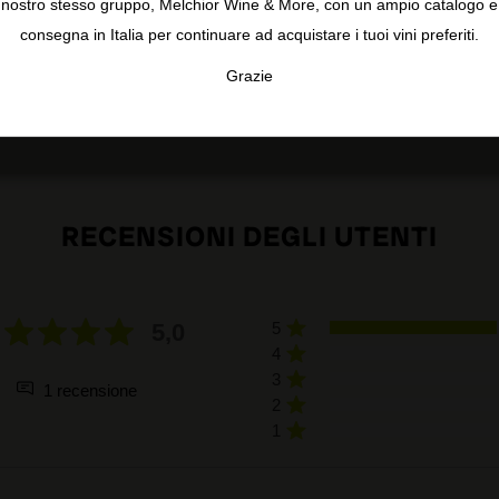
nostro stesso gruppo, Melchior Wine & More, con un ampio catalogo e
consegna in Italia per continuare ad acquistare i tuoi vini preferiti.
Grazie
TA
CONFIGURAR
AC
RECENSIONI DEGLI UTENTI
5,0
5
4
3
1 recensione
2
1