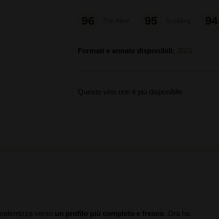
96
95
94
Tim Atkin
Suckling
Formati e annate disponibili:
2021
Questo vino non è più disponibile
 modernizza verso
un profilo più completo e fresco
. Ora ha