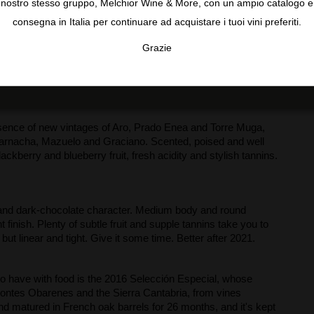
nostro stesso gruppo, Melchior Wine & More, con un ampio catalogo e
consegna in Italia per continuare ad acquistare i tuoi vini preferiti.
Grazie
TA
CONFIGURAR
AC
bsence of new vintages of Aro, Prado Enea and Torre Muga,
arnacha, Mazuelo and Graciano. Scented, poised and well
ckberry and blueberry fruit, fresh acidity and stylish tannins.
 and dark-chocolate character. Medium body and round
 finish. Plenty of subtle fruit and supple tannins take you to
but linear and tight. Give it some time. Better after 2021.
on to have with food is the 2016 Selección Especial, whose
Montes Obarenes and the Sierra Cantabria, from vines
nd matured in French oak barrels for 26 months, and it's kept