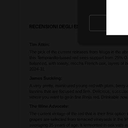
RIFIU
RECENSIONI DEGLI ESPERTI
Tim Atkin:
The pick of the current releases from Muga in the a
this Tempranillo-based red sees support from 25% G
balanced, with toasty, mocha French oak, layers of bla
2024-31
James Suckling:
A very pretty, manicured young red with plum, berry
tannins that are focused and firm. Delicious, succulent
where you want to go in fine Rioja red. Drinkable now 
The Wine Advocate:
The current vintage of the red that is their first opti
grapes are selected from terraced vineyards in the 
averaging 35 years of age. It fermented in oak vats a