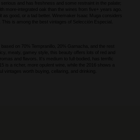
 is serious and has freshness and some restraint in the palate;
ith more-integrated oak than the wines from five+ years ago.
bit as good, or a tad better. Winemaker Isaac Muga considers
9. This is among the best vintages of Selección Especial.
 is based on 70% Tempranillo, 20% Garnacha, and the rest
y, meaty, gamey style, this beauty offers lots of red and
mas and flavors. It's medium to full-bodied, has terrific
015 is a richer, more opulent wine, while the 2016 shows a
 vintages worth buying, cellaring, and drinking.