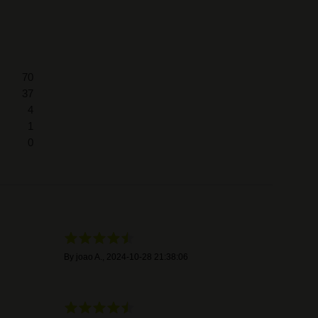
70
37
4
1
0
By
joao A.
,
2024-10-28 21:38:06