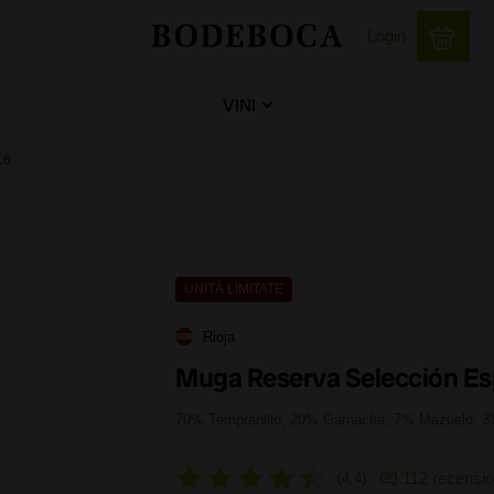
Login
VINI
16
UNITÀ LIMITATE
Rioja
Muga Reserva Selección Es
70% Tempranillo, 20% Garnacha, 7% Mazuelo, 3
112 recensio
4,4