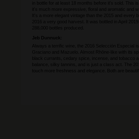
in bottle for at least 18 months before it's sold. This
it's much more expressive, floral and aromatic and w
It's a more elegant vintage than the 2015 and every 
2016 a very good harvest. It was bottled in April 201
288,000 bottles produced.
Jeb Dunnuck:
Always a terrific wine, the 2016 Selección Especial
Graciano and Mazuelo. Almost Rhône-like with its spic
black currants, cedary spice, incense, and tobacco aro
balance, silky tannins, and is just a class act. The 2
touch more freshness and elegance. Both are beautiful