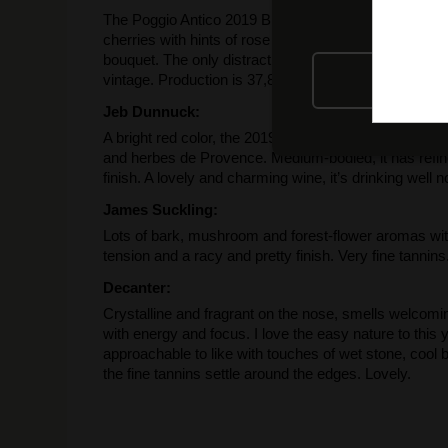
The Poggio Antico 2019 Brunello di Montalcino has a p
cherries with hints of rose potpourri or fragrant acaci
bouquet. The only distraction is the 15% alcohol cont
vintage. Production is 37,800 bottles.
RIFIU
Jeb Dunnuck:
A bright red color, the 2019 Brunello Di Montalcino is
and herbes de Provence. Medium-bodied, it has refined
finish. A lovely and charming wine, it’s drinking well 
James Suckling:
Lots of bark, mushroom and forest-flower aromas wi
tension and a racy and pretty finish. Very fine tannins
Decanter:
Crystalline and fragrant on the nose, smells welcomin
with energy and focus. I love the easy nature to this 
approachable to like with touches of wet stone, cool bl
the fine tannins settle around the edges. Lovely.