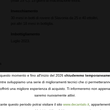
(max 25°C). 15 giorni di macerazione extra.
Invecchiamento
30 mesi in botti di rovere di Slavonia da 25 e 40 ettolitri,
poi altri 18 mesi in bottiglia.
Imbottigliamento
Luglio 2023.
a
questo momento e fino all'inizio del 2026
chiuderemo temporaneame
tre sviluppiamo una serie di miglioramenti tecnici che ci permetterann
COOKIES
offrirti una migliore esperienza di acquisto. Ti informeremo non appena
saremo nuovamente attivi.
gie come i cookie per personalizzare e mejorar la tua esperienza
ormativa sulla privacy
per saperne di più, o gestisci le tue prefer
ante questo periodo potrai visitare il sito
www.decantalo.it
, appartenent
i Consenso.