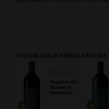
Questa annata non è ancora stata recensita. Utilizza la nav
PIÙ VINI DELLA STESSA CANTINA
Brunello di Montalcino DOCG
Poggio Antico
Brunello di
Montalcino
Riserva 2018