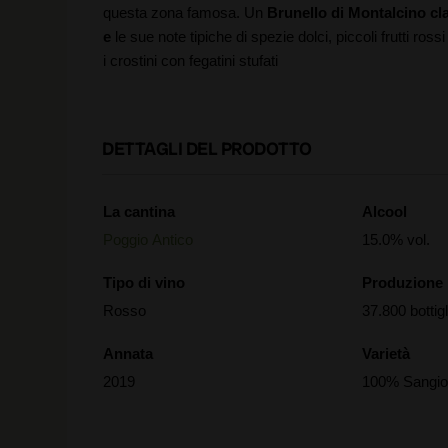
questa zona famosa. Un
Brunello di Montalcino cl
e
le sue note tipiche di spezie dolci, piccoli frutti rossi
i crostini con fegatini stufati
DETTAGLI DEL PRODOTTO
La cantina
Alcool
Poggio Antico
15.0% vol.
Tipo di vino
Produzione
Rosso
37.800 bottigl
Annata
Varietà
2019
100% Sangi