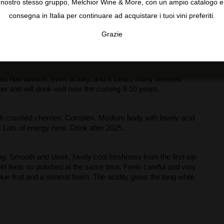
nostro stesso gruppo, Melchior Wine & More, con un ampio catalogo e
retty bouquet with a unique set of aromas that recall dried
consegna in Italia per continuare ad acquistare i tuoi vini preferiti.
a wood. Those delicate floral notes give lift and energy to the
ent. Otherwise, this wine is a good example of a classic
Grazie
TA
CONFIGURAR
AC
 floral and aromatic of preserved strawberries, baby powder,
 ripe tannins, even acidity, and a clean, stony textured
now and will drink well over the coming 8-10 years.
th crushed cherries. Complex. Medium body with lovely acid
. Lots of energy here. Drink after 2025.
g. Smooth and sleek, lovely cool freshness from the first sip
yet feels so polished at the same time. Feels careful and very
ue fruit and a mineral finish. The acidity gives the tang while