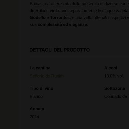
Baixas, caratterizzata dalla presenza di diverse vari
de Rubiós vinificano separatamente le cinque varie
Godello
e
Torrontés
, e una volta ottenuti i rispettiv
sua
complessità ed eleganza
.
DETTAGLI DEL PRODOTTO
La cantina
Alcool
Señorío de Rubiós
13.0% vol.
Tipo di vino
Sottozona
Bianco
Condado de 
Annata
2024