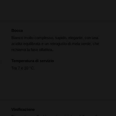
Bocca
Bianco molto complesso, sapido, elegante, con una
acidità equilibrata e un retrogusto di mela verde, che
richiama la fase olfattiva.
Temperatura di servizio
e
Tra 7 e 10 °C.
Vinificazione