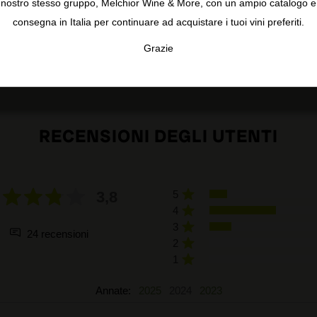
nostro stesso gruppo, Melchior Wine & More, con un ampio catalogo e
consegna in Italia per continuare ad acquistare i tuoi vini preferiti.
Grazie
TA
CONFIGURAR
AC
RECENSIONI DEGLI UTENTI
3,8
5
4
3
24 recensioni
2
1
Annate:
2025
2024
2023