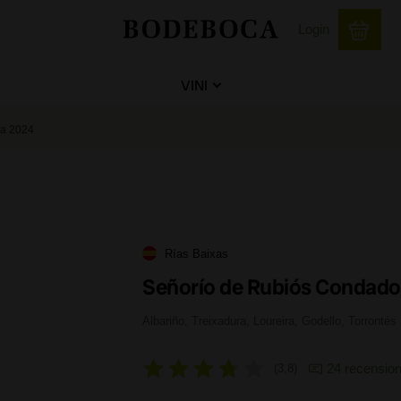
Login
VINI
ea 2024
Rías Baixas
Señorío de Rubiós Condado
Albariño, Treixadura, Loureira, Godello, Torrontés
24 recension
3,8