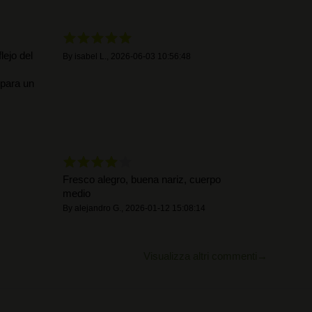
ejo del
By
isabel L.
,
2026-06-03 10:56:48
 para un
Fresco alegro, buena nariz, cuerpo
medio
By
alejandro G.
,
2026-01-12 15:08:14
Visualizza altri commenti