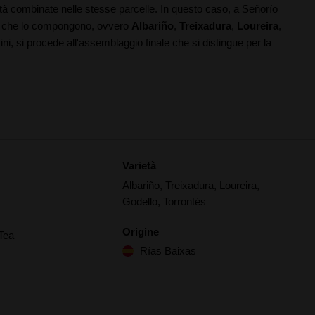
età combinate nelle stesse parcelle. In questo caso, a Señorío
tà che lo compongono, ovvero
Albariño
,
Treixadura
,
Loureira
,
i vini, si procede all'assemblaggio finale che si distingue per la
Varietà
Albariño, Treixadura, Loureira,
Godello, Torrontés
Origine
Tea
Rías Baixas