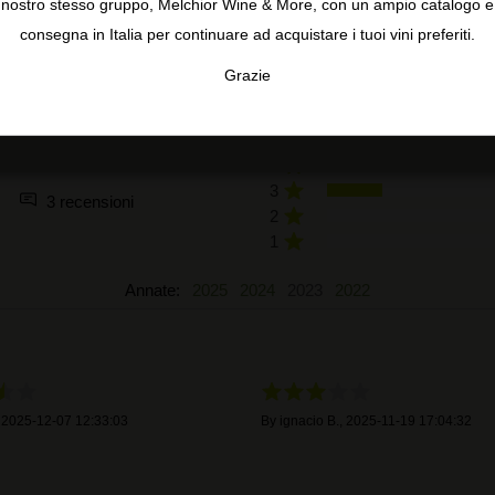
nostro stesso gruppo, Melchior Wine & More, con un ampio catalogo e
consegna in Italia per continuare ad acquistare i tuoi vini preferiti.
RECENSIONI DEGLI UTENTI
Grazie
TA
CONFIGURAR
AC
3,7
5
4
3
3 recensioni
2
1
Annate:
2025
2024
2023
2022
,
2025-12-07 12:33:03
By
ignacio B.
,
2025-11-19 17:04:32