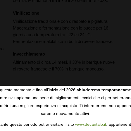
cernita. È stata fatta tra il 7 e il 20 settembre 2023.
Vinificazione
Vinificazione tradizionale con diraspato e pigiatura.
Macerazione e fermentazione con le bucce per 16
giorni a una temperatura tra i 22 e i 24 °C.
Fermentazione malolattica in botti di rovere francese.
no
Invecchiamento
Affinamento di circa 14 mesi, il 30% in barrique nuove
di rovere francese e il 70% in barrique monouso.
questo momento e fino all'inizio del 2026
chiuderemo temporaneame
tre sviluppiamo una serie di miglioramenti tecnici che ci permetterann
COOKIES
offrirti una migliore esperienza di acquisto. Ti informeremo non appena
saremo nuovamente attivi.
gie come i cookie per personalizzare e mejorar la tua esperienza
ormativa sulla privacy
per saperne di più, o gestisci le tue prefer
ante questo periodo potrai visitare il sito
www.decantalo.it
, appartenent
i Consenso.