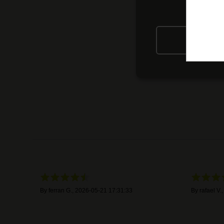
RIFIU
By
ferran G.
,
2026-05-21 17:31:33
By
rafael V.