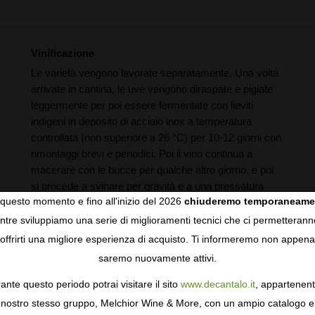
Vinificazione
Le varietà vengono lavorate separatamente. Una volta
arrivate in cantina, le uve vengono diraspate e pigiate
leggermente per poi essere fermentate con lieviti
indigeni in deposito di acciaio inox a temperatura
controllata (non superiore a 26 °C) per 10-12 giorni con
rimontaggi brevi e periodici. Poi il vino continua a
macerare con le bucce per qualche altro giorno, e poi
si procede a svinare per gravità e a una pressatura
questo momento e fino all'inizio del 2026
chiuderemo temporaneame
delicata con pressa pneumatica.
a
tre sviluppiamo una serie di miglioramenti tecnici che ci permetterann
COOKIES
Invecchiamento
offrirti una migliore esperienza di acquisto. Ti informeremo non appena
Affinamento di circa 4 mesi in botti di rovere tostato.
saremo nuovamente attivi.
gie come i cookie per personalizzare e mejorar la tua esperienza
ormativa sulla privacy
per saperne di più, o gestisci le tue prefer
ante questo periodo potrai visitare il sito
www.decantalo.it
, appartenent
i Consenso.
nostro stesso gruppo, Melchior Wine & More, con un ampio catalogo e