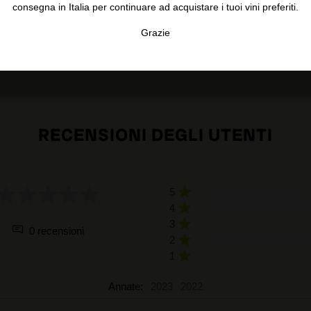
consegna in Italia per continuare ad acquistare i tuoi vini preferiti.
Grazie
TA
CONFIGURAR
AC
RECENSIONI DEGLI UTENTI
5
4
3
0 recensioni
2
1
Annate:
2023
2022