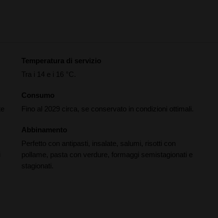
Temperatura di servizio
Tra i 14 e i 16 °C.
Consumo
te
Fino al 2029 circa, se conservato in condizioni ottimali.
Abbinamento
Perfetto con antipasti, insalate, salumi, risotti con
i
pollame, pasta con verdure, formaggi semistagionati e
stagionati.