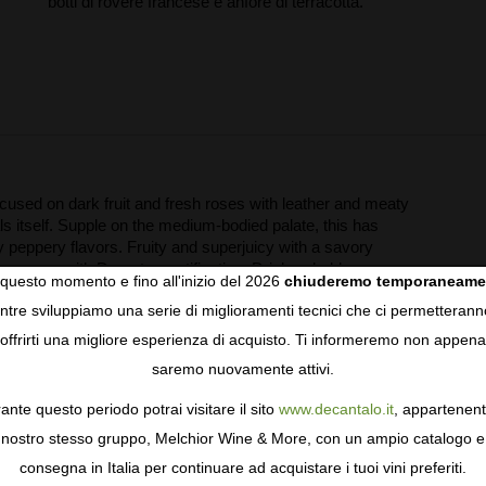
botti di rovere francese e anfore di terracotta.
ocused on dark fruit and fresh roses with leather and meaty
ls itself. Supple on the medium-bodied palate, this has
ly peppery flavors. Fruity and superjuicy with a savory
 grapes with Demeter certification. Drink or hold.
questo momento e fino all'inizio del 2026
chiuderemo temporaneame
tre sviluppiamo una serie di miglioramenti tecnici che ci permetterann
COOKIES
offrirti una migliore esperienza di acquisto. Ti informeremo non appena
saremo nuovamente attivi.
gie come i cookie per personalizzare e mejorar la tua esperienza
ormativa sulla privacy
per saperne di più, o gestisci le tue prefer
ante questo periodo potrai visitare il sito
www.decantalo.it
, appartenent
i Consenso.
nostro stesso gruppo, Melchior Wine & More, con un ampio catalogo e
consegna in Italia per continuare ad acquistare i tuoi vini preferiti.