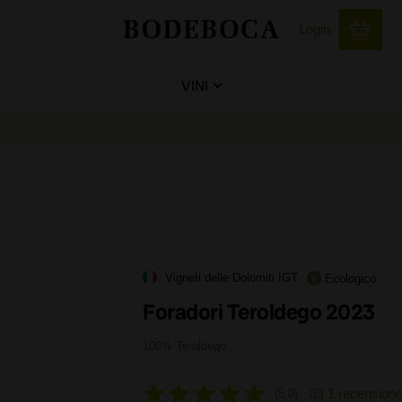
Login
VINI
Vigneti delle Dolomiti IGT
Ecologico
Foradori Teroldego 2023
100% Teroldego
1 recension
5,0