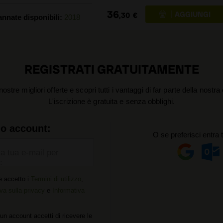
36
,30
€
annate disponibili:
2018
REGISTRATI GRATUITAMENTE
nostre migliori offerte e scopri tutti i vantaggi di far parte della nostr
L'iscrizione è gratuita e senza obblighi.
uo account:
O se preferisci entra 
la tua e-mail per
:
e accetto i
Termini di utilizzo
,
va sulla privacy
e
Informativa
un account accetti di ricevere le