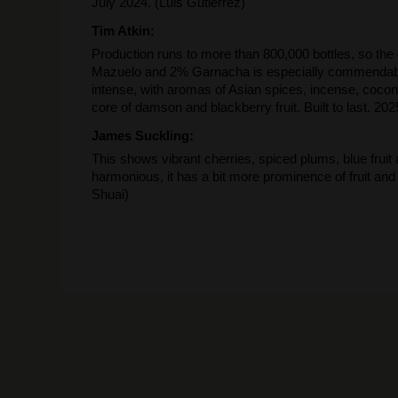
July 2024. (Luis Gutiérrez)
Tim Atkin:
Production runs to more than 800,000 bottles, so the 
Mazuelo and 2% Garnacha is especially commendable. R
intense, with aromas of Asian spices, incense, coco
core of damson and blackberry fruit. Built to last. 202
James Suckling:
This shows vibrant cherries, spiced plums, blue fruit
harmonious, it has a bit more prominence of fruit and
Shuai)