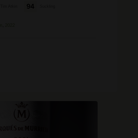
94
Tim Atkin
Suckling
m
,
2022