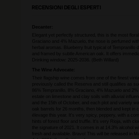
RECENSIONI DEGLI ESPERTI
Decanter:
Elegant yet perfectly structured, this is the most flor
Graciano and 4% Mazuelo, the nose is perfumed with pr
herbal aromas. Blueberry fruit typical of Tempranillo d
and framed by subtle American oak. It offers immedia
Drinking window: 2025-2036. (Beth Willard)
The Wine Advocate:
Their flagship wine comes from one of the finest vi
previously called the Reserva and still qualifies as s
86% Tempranillo, 8% Graciano, 4% Mazuelo and 2% Ga
estate on limestone and clay soils with alluvial inf
and the 15th of October, and each plot and variety wa
oak barrels for 26 months, then blended and kept in c
élevage this year. It's very spicy, peppery, with a com
hints of forest floor and truffle. It's very Rioja, with
the signature of 2021. It comes in at 14.3% alcohol wi
fresh and available. Bravo! This will be released in 