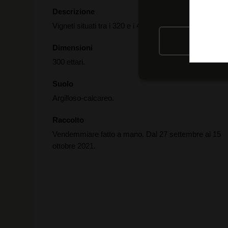
Descrizione
Vigneti situati tra i 320 e i 485 metri sul livello del mar
RIFIU
Dimensioni
300 ettari.
Suolo
Argilloso-calcareo.
Raccolto
Vendemmiare fatto a mano. Dal 27 settembre al 15
ottobre 2021.