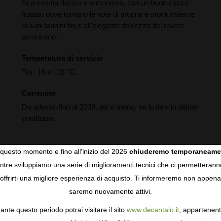
Si presenta deciso e armonioso, con un buon carico
fruttato dove tornano le note di prugna e mora insieme
ai suoi tannini fini e all'elegante dolcezza del rovere
americano.
Temperatura di servizio
Tra i 16 e i 18 °C.
Consumo
Da adesso fino al 2038, più o meno, se lo tieni in ottime
condizioni.
questo momento e fino all'inizio del 2026
chiuderemo temporaneame
tre sviluppiamo una serie di miglioramenti tecnici che ci permetterann
COOKIES
offrirti una migliore esperienza di acquisto. Ti informeremo non appena
saremo nuovamente attivi.
gie come i cookie per personalizzare e mejorar la tua esperienza
Vinificazione
ormativa sulla privacy
per saperne di più, o gestisci le tue prefer
ante questo periodo potrai visitare il sito
www.decantalo.it
, appartenent
Dopo essere arrivati in cantina, i grappoli vengono
i Consenso.