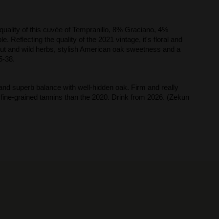
quality of this cuvée of Tempranillo, 8% Graciano, 4%
eflecting the quality of the 2021 vintage, it's floral and
nut and wild herbs, stylish American oak sweetness and a
5-38.
 and superb balance with well-hidden oak. Firm and really
 fine-grained tannins than the 2020. Drink from 2026. (Zekun