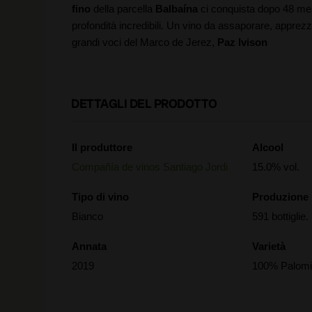
fino
della parcella
Balbaína
ci conquista dopo 48 mes
profondità incredibili. Un vino da assaporare, appre
grandi voci del Marco de Jerez,
Paz Ivison
DETTAGLI DEL PRODOTTO
Il produttore
Alcool
Compañía de vinos Santiago Jordi
15.0% vol.
Tipo di vino
Produzione
Bianco
591 bottiglie.
Annata
Varietà
2019
100% Palomi