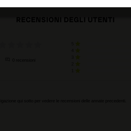
RECENSIONI DEGLI UTENTI
5
4
3
0 recensioni
2
1
igazione qui sotto per vedere le recensioni delle annate precedenti.