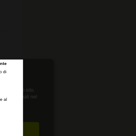
nte
o di
 sul nostro sito.
enze personali nel
e al
CETTA