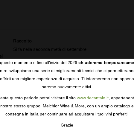
Raccolto
Si fa nella seconda metà di settembre.
el
Invecchiamento
questo momento e fino all'inizio del 2026
chiuderemo temporaneame
Per 48 mesi l'ha lasciato invecchiare in una botte di
tre sviluppiamo una serie di miglioramenti tecnici che ci permetterann
COOKIES
Jerez.
offrirti una migliore esperienza di acquisto. Ti informeremo non appena
saremo nuovamente attivi.
gie come i cookie per personalizzare e mejorar la tua esperienza
ormativa sulla privacy
per saperne di più, o gestisci le tue prefer
ante questo periodo potrai visitare il sito
www.decantalo.it
, appartenent
i Consenso.
nostro stesso gruppo, Melchior Wine & More, con un ampio catalogo e
consegna in Italia per continuare ad acquistare i tuoi vini preferiti.
Grazie
TA
CONFIGURAR
AC