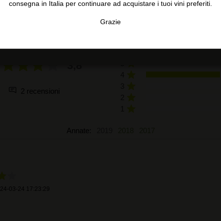
consegna in Italia per continuare ad acquistare i tuoi vini preferiti.
RECENSIONI DEGLI UTENTI
Grazie
TA
CONFIGURAR
AC
3,8
5
4
3
2 recensioni
2
1
Annate:
2019
2018
2017
24-03-24 17:23:29