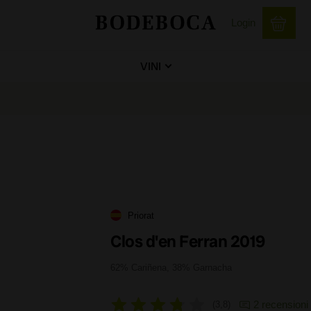
Login
VINI
Priorat
Clos d'en Ferran 2019
62% Cariñena, 38% Garnacha
2 recensioni
3,8