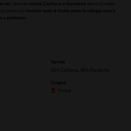
erran,
dove
le varietà Cariñena e Garnacha
danno il meglio
Un rosso con
fresche note di frutta come la ciliegia nera e
o e profondo.
Varietà
62% Cariñena, 38% Garnacha
Origine
Priorat