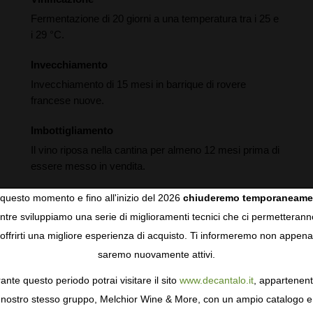
Fermentazione di 20 giorni a una temperatura tra i 25 e
i 29 °C.
Invecchiamento
Invecchiamento di 15 mesi in barrique di rovere
francese nuove.
Imbottigliamento
Il vino riposa nella cantina per almeno 12 mesi prima di
essere messo in vendita.
questo momento e fino all'inizio del 2026
chiuderemo temporaneame
tre sviluppiamo una serie di miglioramenti tecnici che ci permetterann
COOKIES
offrirti una migliore esperienza di acquisto. Ti informeremo non appena
saremo nuovamente attivi.
gie come i cookie per personalizzare e mejorar la tua esperienza
ormativa sulla privacy
per saperne di più, o gestisci le tue prefer
ante questo periodo potrai visitare il sito
www.decantalo.it
, appartenent
i Consenso.
nostro stesso gruppo, Melchior Wine & More, con un ampio catalogo e