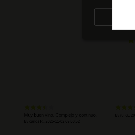
RIFIU
Muy buen vino. Complejo y continuo.
By
rui G.
,
20
By
carlos R.
,
2025-11-02 09:00:52