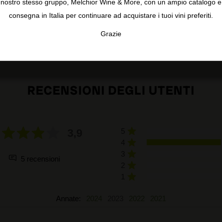
nostro stesso gruppo, Melchior Wine & More, con un ampio catalogo e
consegna in Italia per continuare ad acquistare i tuoi vini preferiti.
Grazie
TA
CONFIGURAR
AC
RECENSIONI DEGLI UTENTI
3,9
5
4
3
5 recensioni
2
1
Annate:
2024
2023
2022
2021