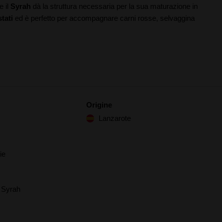
e il
Syrah
dà la struttura necessaria per la sua maturazione in
stati
ed è perfetto per accompagnare carni rosse, selvaggina
Origine
Lanzarote
ie
, Syrah