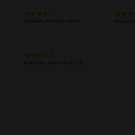
By
pablo R.
,
2026-02-24 10:50:18
By
juan de 
By
faustino V.
,
2025-04-26 19:11:20