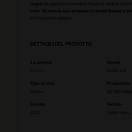
negro
dà quel tocco atlantico, fresco e vivace; mentr
botte.
Si nota la sua armonia
tra
aromi fruttati e to
e il sancocho canario.
DETTAGLI DEL PRODOTTO
La cantina
Alcool
El Grifo
13.0% vol.
Tipo di vino
Produzione
Rosso
28.740 bottigl
Annata
Varietà
2023
Listán negro