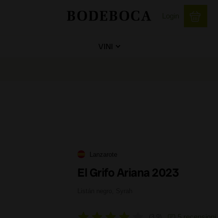
Login
VINI
Lanzarote
El Grifo Ariana 2023
Listán negro, Syrah
5 recensioni
3,9