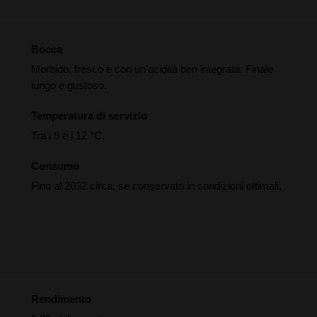
Bocca
Morbido, fresco e con un'acidità ben integrata. Finale
lungo e gustoso.
Temperatura di servizio
Tra i 9 e i 12 °C.
Consumo
Fino al 2032 circa, se conservato in condizioni ottimali.
Rendimento