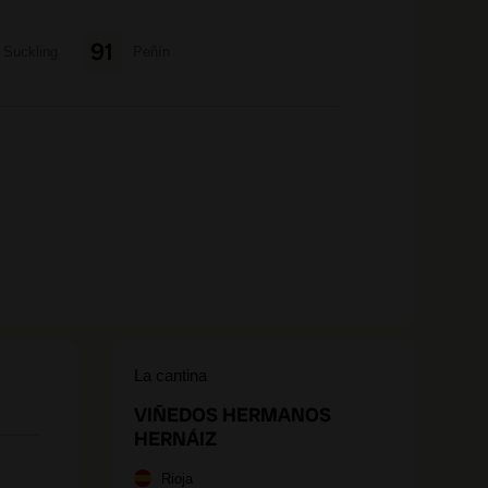
91
Suckling
Peñín
La cantina
VIÑEDOS HERMANOS
HERNÁIZ
Rioja