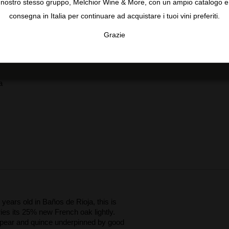
e
nostro stesso gruppo, Melchior Wine & More, con un ampio catalogo e
consegna in Italia per continuare ad acquistare i tuoi vini preferiti.
n
Grazie
on
TA
CONFIGURAR
AC
a
ears old in Baños de Rioja, this is
ries its 25% new French oak lightly.
 pear and quince underpinned by good