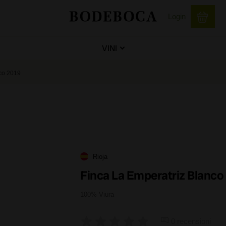
Login
VINI
nco 2019
Rioja
Finca La Emperatriz Blanco
100% Viura
0 recensioni