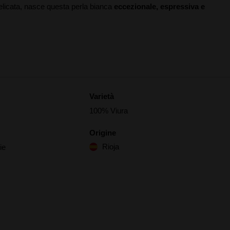
delicata, nasce questa perla bianca
eccezionale, espressiva e
Varietà
100% Viura
Origine
Rioja
ie