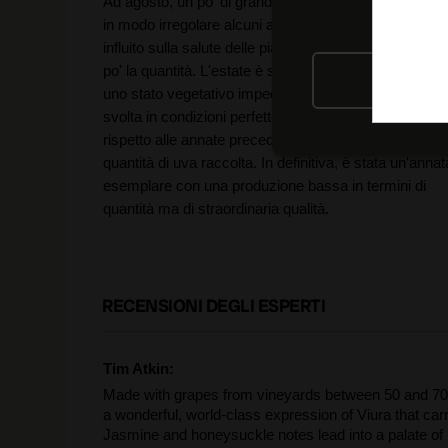
Ad agosto, un po' di grandine ha colpito leggermente 
in modo irregolare alcuni appezzamenti, ma non ha
influito sulla salute delle piante, anche se ha ridotto u
po' la quantità. L'estate è stata secca e soleggiata, c
RIFIU
uno stato vegetativo impeccabile. La vendemmia si è
svolta in condizioni perfette, risultando più breve
rispetto alle annate precedenti a causa della minore
quantità di uva raccolta. In definitiva, è stata un'annat
esemplare con una produzione bassa in termini di
quantità ma di straordinaria qualità.
RECENSIONI DEGLI ESPERTI
Tim Atkin:
Made with grapes from vineyards between 50 and 70 y
a wonderful, world-class expression of Viura that car
Jasmine and honeysuckle notes lead into a palate of