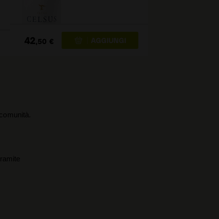
42
,50
€
a comunità.
tramite