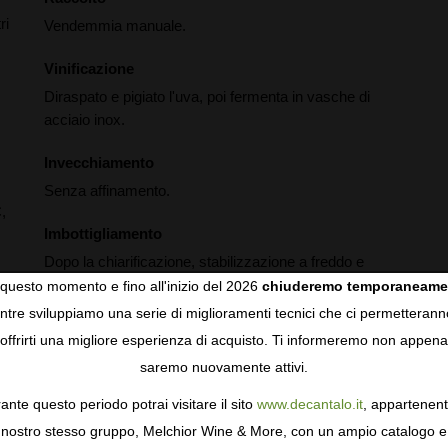
ri
Vendemmia manuale.
Vinificazione
Diraspato e pigiato l'uva, poi fermenta in vasche di
acciaio inox.
Invecchiamento
Senza affinamento.
,
Imbottigliamento
Dopo la chiarificazione, stabilizzazione a freddo e
filtrazione.
questo momento e fino all'inizio del 2026
chiuderemo temporaneame
tre sviluppiamo una serie di miglioramenti tecnici che ci permetterann
COOKIES
offrirti una migliore esperienza di acquisto. Ti informeremo non appena
saremo nuovamente attivi.
gie come i cookie per personalizzare e mejorar la tua esperienza
ormativa sulla privacy
per saperne di più, o gestisci le tue prefer
ante questo periodo potrai visitare il sito
www.decantalo.it
, appartenent
i Consenso.
nostro stesso gruppo, Melchior Wine & More, con un ampio catalogo e