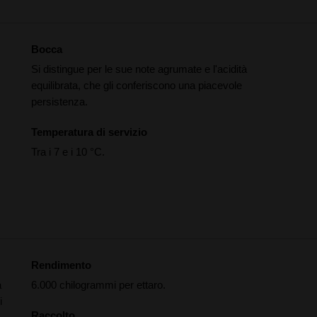
Bocca
Si distingue per le sue note agrumate e l'acidità
equilibrata, che gli conferiscono una piacevole
persistenza.
Temperatura di servizio
Tra i 7 e i 10 °C.
Rendimento
a
6.000 chilogrammi per ettaro.
i
Raccolto