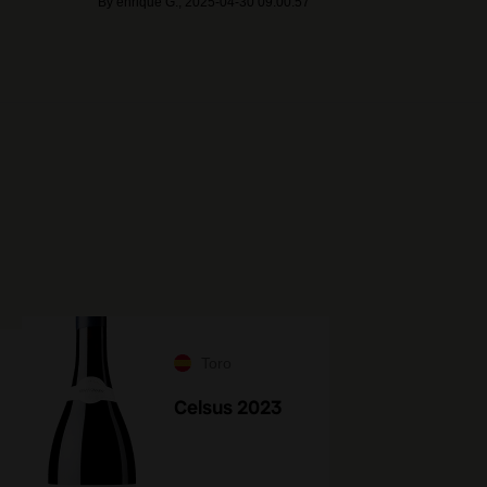
By
enrique G.
,
2025-04-30 09:00:57
Toro
Celsus 2023