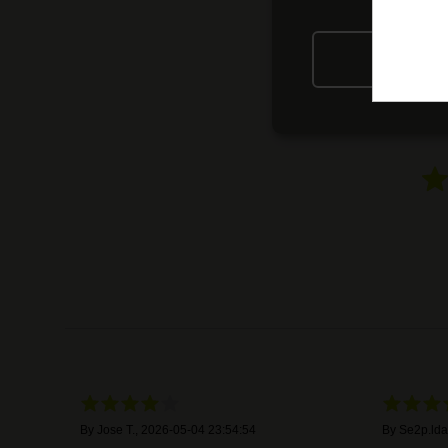
RIFIU
By
Jose T.
,
2026-05-04 23:54:54
By
Se2p.lda