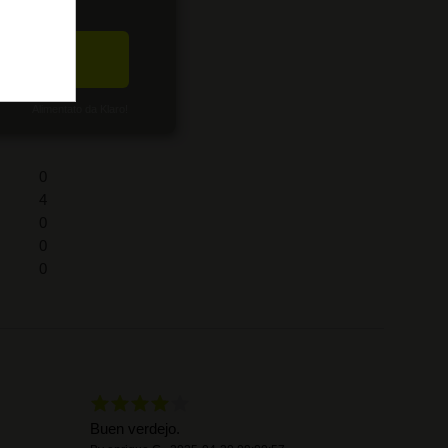
CETTA
Alimentato da Klaro!
0
4
0
0
0
Buen verdejo.