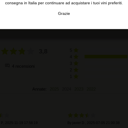
consegna in Italia per continuare ad acquistare i tuoi vini preferiti.
Grazie
TA
CONFIGURAR
AC
RECENSIONI DEGLI UTENTI
3,8
5
4
3
4 recensioni
2
1
Annate:
2025
2024
2023
2022
 P.
,
2025-11-19 17:58:19
By
javier D.
,
2025-07-05 21:00:38