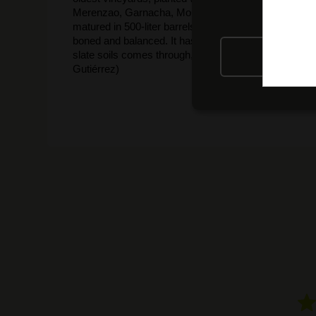
Merenzao, Garnacha, Mouratón, Negreda and Sousón. I
matured in 500-liter barrels for 12 months. The palate 
boned and balanced. It has contained ripeness and onl
slate soils comes through, making it mineral-driven. O
RIFIU
Gutiérrez)