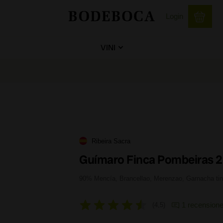
Login
VINI
Ribeira Sacra
Guímaro Finca Pombeiras 
90% Mencía, Brancellao, Merenzao, Garnacha tin
1 recension
4,5