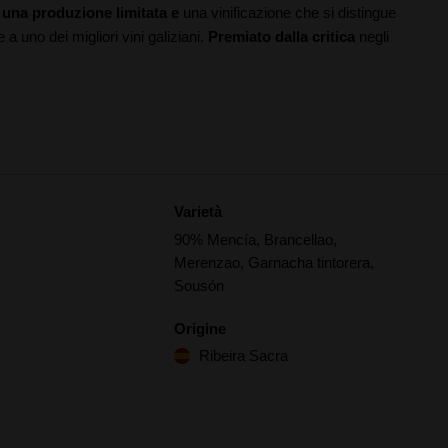
n
una produzione limitata e
una vinificazione che si distingue
 a uno dei migliori vini galiziani.
Premiato dalla critica
negli
Varietà
90% Mencía, Brancellao,
Merenzao, Garnacha tintorera,
Sousón
Origine
Ribeira Sacra