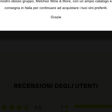
nostro stesso gruppo, Melchior Wine & More, con un ampio catalogo e
t fermented with 100% full clusters in large barrels and
consegna in Italia per continuare ad acquistare i tuoi vini preferiti.
is silky and elegant and the tannins very fine, and it's fine-
y 12.5% alcohol. With time in the glass, the character of the
Grazie
nly 800 bottles produced. It was bottled in July 2024. (Luis
TA
CONFIGURAR
AC
RECENSIONI DEGLI UTENTI
4,5
5