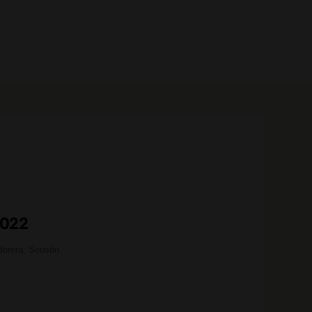
0 prodotti
2022
torera, Sousón
e