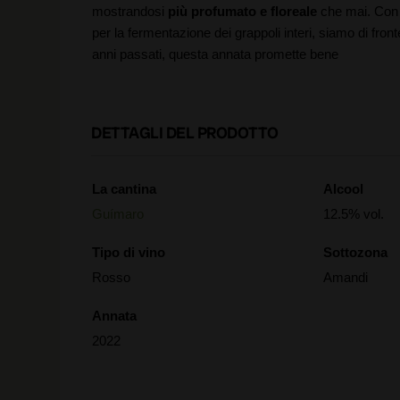
mostrandosi
più profumato e floreale
che mai. Co
per la fermentazione dei grappoli interi, siamo di fronte
anni passati, questa annata promette bene
DETTAGLI DEL PRODOTTO
La cantina
Alcool
Guímaro
12.5% vol.
Tipo di vino
Sottozona
Rosso
Amandi
Annata
2022