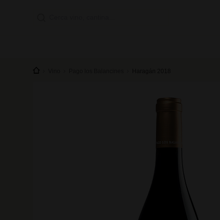
Vino
Pago los Balancines
Haragán 2018