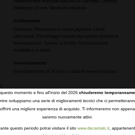
Vendemmiare manuale notturno in cassette. Camera
fredda per 24 ore. Tavolo di selezione.
Vinificazione
Diraspato. Macerazione senza pigiatura. Lieviti
selezionati. Rimontaggi manuali ogni giorno durante la
fermentazione. Svinare a freddo. Fermentazione
malolattica in botte.
Invecchiamento
Invecchiamento di 24 mesi in botti di rovere francese.
si
questo momento e fino all'inizio del 2026
chiuderemo temporaneame
tre sviluppiamo una serie di miglioramenti tecnici che ci permetterann
COOKIES
offrirti una migliore esperienza di acquisto. Ti informeremo non appena
saremo nuovamente attivi.
gie come i cookie per personalizzare e mejorar la tua esperienza
ormativa sulla privacy
per saperne di più, o gestisci le tue prefer
ante questo periodo potrai visitare il sito
www.decantalo.it
, appartenent
i Consenso.