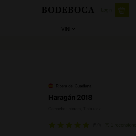
Login
VINI
Ribera del Guadiana
Haragán 2018
Garnacha tintorera, Tinta roriz
1 recension
5,0