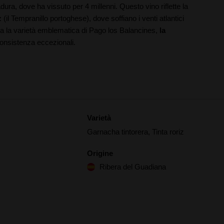
ura, dove ha vissuto per 4 millenni. Questo vino riflette la
z
(il Tempranillo portoghese), dove soffiano i venti atlantici
nta la varietà emblematica di Pago los Balancines,
la
consistenza eccezionali.
Varietà
Garnacha tintorera, Tinta roriz
Origine
Ribera del Guadiana