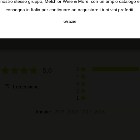
nostro stesso gruppo, Melchior Wine & More, con un ampio catalogo e
consegna in Italia per continuare ad acquistare i tuoi vini preferiti.
Grazie
TA
CONFIGURAR
AC
RECENSIONI DEGLI UTENTI
5,0
5
4
3
1 recensione
2
1
Annate:
2019
2018
2017
2016