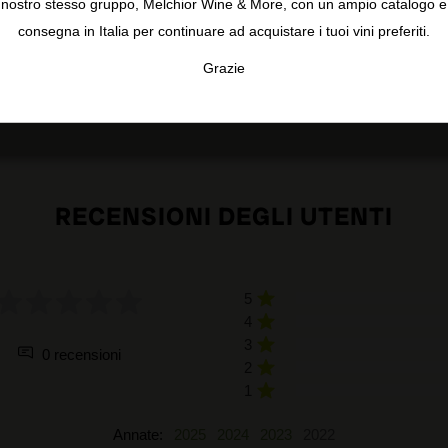
nostro stesso gruppo, Melchior Wine & More, con un ampio catalogo e
consegna in Italia per continuare ad acquistare i tuoi vini preferiti.
Grazie
TA
CONFIGURAR
AC
RECENSIONI DEGLI UTENTI
5
4
3
0 recensioni
2
1
Annate:
2025
2024
2023
2022