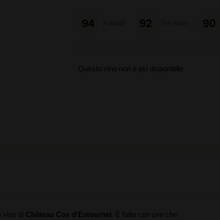
94
92
90
Falstaff
Tim Atkin
Questo vino non è più disponibile
 vino di
Château Cos d'Estournel
. È fatto con uve che