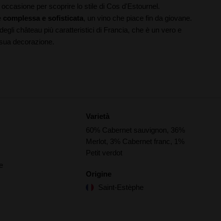
occasione per scoprire lo stile di Cos d'Estournel.
è
complessa e sofisticata
, un vino che piace fin da giovane.
egli château più caratteristici di Francia, che è un vero e
 sua decorazione.
Varietà
60% Cabernet sauvignon, 36%
Merlot, 3% Cabernet franc, 1%
Petit verdot
e
Origine
Saint-Estèphe