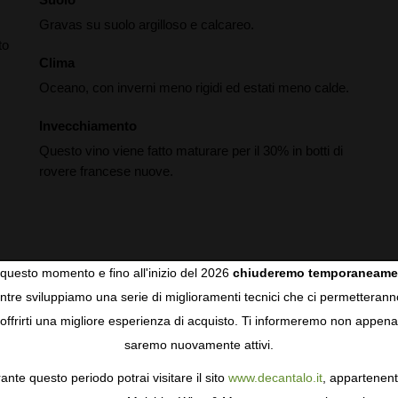
Gravas su suolo argilloso e calcareo.
to
Clima
Oceano, con inverni meno rigidi ed estati meno calde.
Invecchiamento
Questo vino viene fatto maturare per il 30% in botti di
rovere francese nuove.
questo momento e fino all'inizio del 2026
chiuderemo temporaneame
tre sviluppiamo una serie di miglioramenti tecnici che ci permetterann
COOKIES
offrirti una migliore esperienza di acquisto. Ti informeremo non appena
rapper introduce the 2022 Les Pagodes de Cos, a full-bodied,
saremo nuovamente attivi.
gie come i cookie per personalizzare e mejorar la tua esperienza
ids and a firm, chewy finish. Like the grand vin, this is quite
ormativa sulla privacy
per saperne di più, o gestisci le tue prefer
alance.
ante questo periodo potrai visitare il sito
www.decantalo.it
, appartenent
i Consenso.