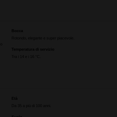
Bocca
Rotondo, elegante e super piacevole.
co
Temperatura di servizio
Tra i 14 e i 16 °C.
Età
Da 35 a più di 100 anni.
Suolo