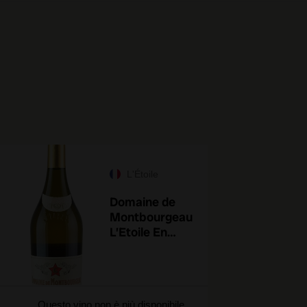
L'Étoile
Domaine de
Montbourgeau
L’Etoile En
Banode 2021
Questo vino non è più disponibile