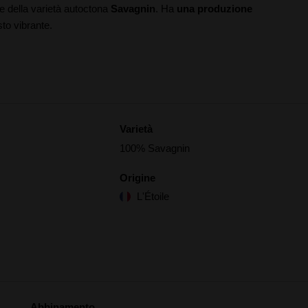
le della varietà autoctona
Savagnin
. Ha
una produzione
sto vibrante.
Varietà
100% Savagnin
Origine
L'Étoile
Abbinamento