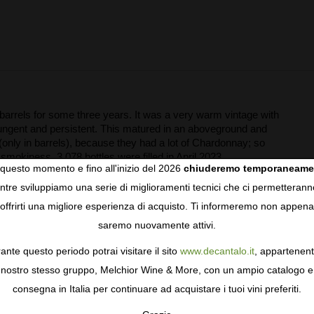
arrels for some three years. It was a very warm vintage with
ungent and persistent. This matured in an aboveground and
(only in barrels), because they had a lot of Chardonnay; so
mokiness. 3,078 bottles were filled in April 2023.
questo momento e fino all'inizio del 2026
chiuderemo temporaneame
tre sviluppiamo una serie di miglioramenti tecnici che ci permetterann
COOKIES
offrirti una migliore esperienza di acquisto. Ti informeremo non appena
saremo nuovamente attivi.
gie come i cookie per personalizzare e mejorar la tua esperienza
ormativa sulla privacy
per saperne di più, o gestisci le tue prefer
ante questo periodo potrai visitare il sito
www.decantalo.it
, appartenent
i Consenso.
nostro stesso gruppo, Melchior Wine & More, con un ampio catalogo e
consegna in Italia per continuare ad acquistare i tuoi vini preferiti.