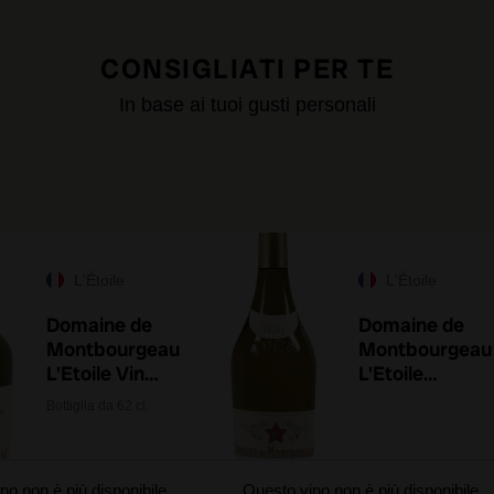
CONSIGLIATI PER TE
In base ai tuoi gusti personali
L'Étoile
L'Étoile
Domaine de
Domaine de
Montbourgeau
Montbourgeau
L'Etoile Vin
L'Etoile
Jaune 2017 62
Savagnin 2020
Bottiglia da 62 cl.
cl
no non è più disponibile
Questo vino non è più disponibile