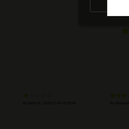
RIFIU
By
jaime M.
,
2026-01-04 00:50:49
By
vitispress