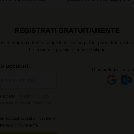
REGISTRATI GRATUITAMENTE
nostre migliori offerte e scopri tutti i vantaggi di far parte della nostr
L'iscrizione è gratuita e senza obblighi.
uo account:
O se preferisci entra 
la tua e-mail per
:
e accetto i
Termini di utilizzo
,
va sulla privacy
e
Informativa
un account accetti di ricevere le
offerte di vino via e-mail.