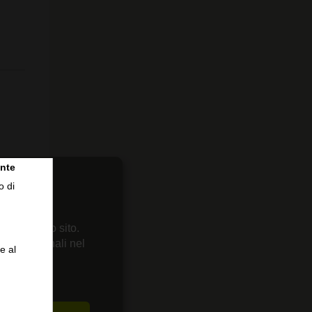
nte
o di
 sul nostro sito.
enze personali nel
e al