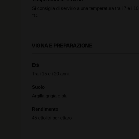
Si consiglia di servirlo a una temperatura tra i 7 e i 10
°C.
VIGNA E PREPARAZIONE
Età
Tra i 15 e i 20 anni.
Suolo
Argilla grigia e blu.
Rendimento
45 ettolitri per ettaro