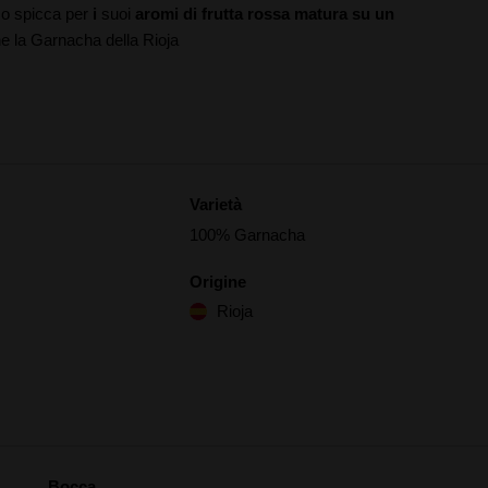
sso spicca per
i
suoi
aromi di frutta rossa matura su un
ne la Garnacha della Rioja
Varietà
100% Garnacha
Origine
Rioja
Bocca