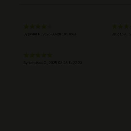
By
javier P.
,
2026-03-28 19:19:43
By
joao A.
,
2
By
francisco C.
,
2025-02-28 11:22:23