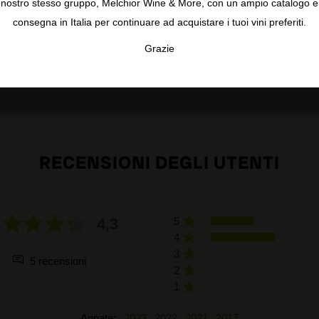
nostro stesso gruppo, Melchior Wine & More, con un ampio catalogo e
consegna in Italia per continuare ad acquistare i tuoi vini preferiti.
Grazie
TA
CONFIGURAR
AC
RECENSIONI DEGLI UTENTI
4,3
5
4
3
5 recensioni
2
1
Annate:
2023
2022
2021
2017