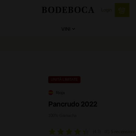
Login
VINI
UNITÀ LIMITATE
Rioja
Pancrudo 2022
100% Garnacha
5 recensioni
4,3