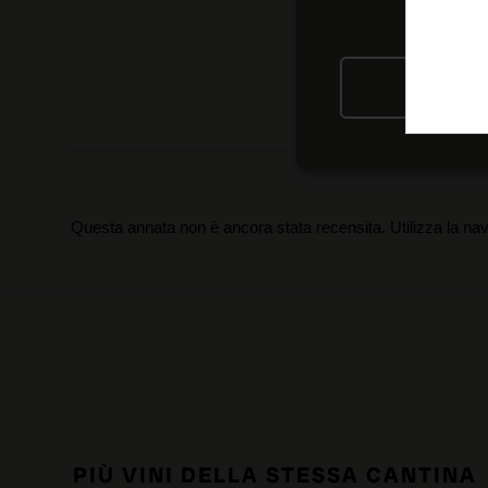
RIFIU
Questa annata non è ancora stata recensita. Utilizza la nav
PIÙ VINI DELLA STESSA CANTINA