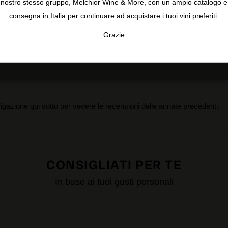
nostro stesso gruppo, Melchior Wine & More, con un ampio catalogo e
4
consegna in Italia per continuare ad acquistare i tuoi vini preferiti.
3
0 recensioni
2
Grazie
1
TA
CONFIGURAR
AC
Annate:
2023
2022
2021
2020
igazione qui sotto per vedere le recensioni delle annate precedenti.
CONSIGLIATI PER TE
In base ai tuoi gusti personali