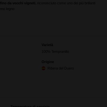
fino da vecchi vigneti
, riconosciuto come uno dei più brillanti
meno legno
Varietà
100% Tempranillo
Origine
Ribera del Duero
Temperatura di servizio