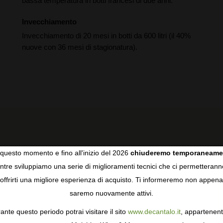
bassa temperatura in botti francesi di due anni.
Invecchiamento
Invecchiamento di 20 mesi in botti da 600 litri (il 40%
nuove con 36 mesi di stagionatura).
questo momento e fino all'inizio del 2026
chiuderemo temporaneame
tre sviluppiamo una serie di miglioramenti tecnici che ci permetterann
COOKIES
RECENSIONI DEGLI UTENTI
offrirti una migliore esperienza di acquisto. Ti informeremo non appena
saremo nuovamente attivi.
gie come i cookie per personalizzare e mejorar la tua esperienza
ormativa sulla privacy
per saperne di più, o gestisci le tue prefer
ante questo periodo potrai visitare il sito
www.decantalo.it
, appartenent
5
i Consenso.