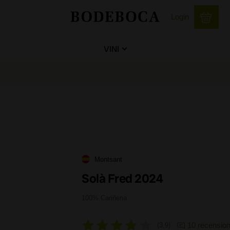
Login
VINI
Montsant
Solà Fred 2024
100% Cariñena
10 recension
3,9