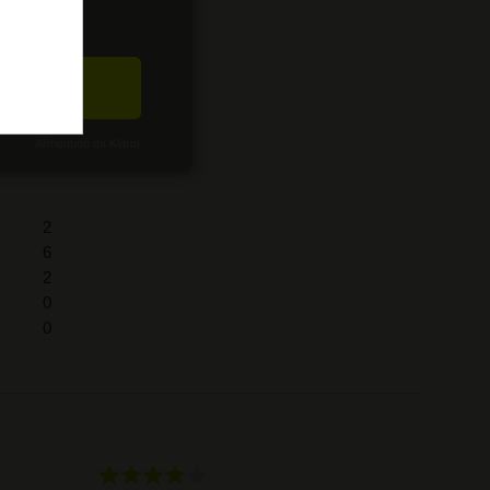
CETTA
Alimentato da Klaro!
2
6
2
0
0