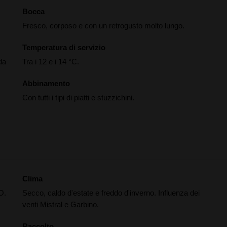
Bocca
Fresco, corposo e con un retrogusto molto lungo.
Temperatura di servizio
da
Tra i 12 e i 14 °C.
Abbinamento
Con tutti i tipi di piatti e stuzzichini.
Clima
O.
Secco, caldo d'estate e freddo d'inverno. Influenza dei
venti Mistral e Garbino.
Raccolto