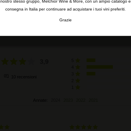
nostro stesso gruppo, Melchior Wine & More, con un ampio catalogo e
consegna in Italia per continuare ad acquistare i tuoi vini preferiti.
Grazie
TA
CONFIGURAR
AC
RECENSIONI DEGLI UTENTI
3,9
5
4
3
10 recensioni
2
1
Annate:
2024
2023
2022
2021