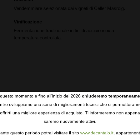
Vendemmiare selezionata dai vigneti di Celler Masroig.
Vinificazione
Fermentazione tradizionale in tini di acciaio inox a
temperatura controllata.
 palate also shows punchy cranberry acidity with a sweep of
questo momento e fino all'inizio del 2026
chiuderemo temporaneame
d friendly.
tre sviluppiamo una serie di miglioramenti tecnici che ci permetterann
COOKIES
offrirti una migliore esperienza di acquisto. Ti informeremo non appena
saremo nuovamente attivi.
gie come i cookie per personalizzare e mejorar la tua esperienza
ormativa sulla privacy
per saperne di più, o gestisci le tue prefer
ante questo periodo potrai visitare il sito
www.decantalo.it
, appartenent
i Consenso.