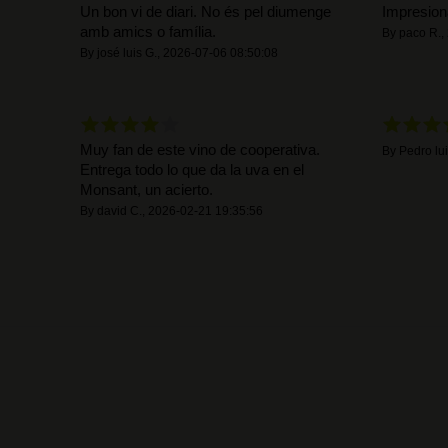
Un bon vi de diari. No és pel diumenge
Impresion
amb amics o família.
By
paco R.
,
By
josé luis G.
,
2026-07-06 08:50:08
Muy fan de este vino de cooperativa.
By
Pedro lui
Entrega todo lo que da la uva en el
Monsant, un acierto.
By
david C.
,
2026-02-21 19:35:56