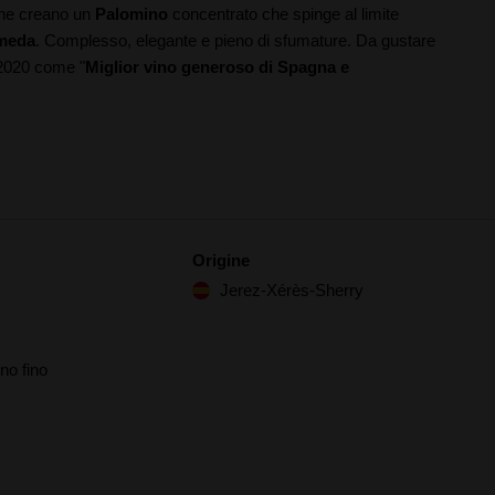
one creano un
Palomino
concentrato che spinge al limite
ameda
. Complesso, elegante e pieno di sfumature. Da gustare
 2020 come "
Miglior vino generoso di Spagna e
Origine
Jerez-Xérès-Sherry
no fino