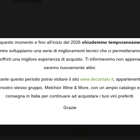
Più di 60 anni.
questo momento e fino all'inizio del 2026
chiuderemo temporaneame
tre sviluppiamo una serie di miglioramenti tecnici che ci permetterann
COOKIES
offrirti una migliore esperienza di acquisto. Ti informeremo non appena
saremo nuovamente attivi.
gie come i cookie per personalizzare e mejorar la tua esperienza
ormativa sulla privacy
per saperne di più, o gestisci le tue prefer
RECENSIONI DEGLI UTENTI
ante questo periodo potrai visitare il sito
www.decantalo.it
, appartenent
i Consenso.
nostro stesso gruppo, Melchior Wine & More, con un ampio catalogo e
consegna in Italia per continuare ad acquistare i tuoi vini preferiti.
4,5
5
Grazie
TA
CONFIGURAR
AC
4
3
2 recensioni
2
1