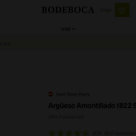
Login
VINI
l 50cl.
Jerez-Xérès-Sherry
Argüeso Amontillado 1822 S
100% Palomino fino
2 recensioni
4,5