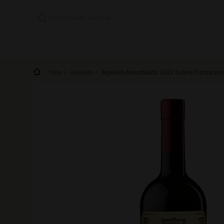
Vino
Argüeso
Argüeso Amontillado 1822 Solera Fundaciona