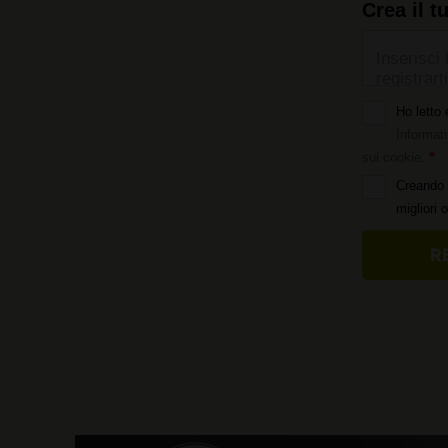
Crea il t
Inserisci 
registrarti
Ho letto 
Informati
sui cookie
.
Creando 
migliori 