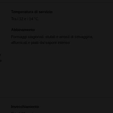
Temperatura di servizio
Tra i 12 e i 14 °C.
Abbinamento
Formaggi stagionati, stufati e arrosti di selvaggina,
affumicati e piatti dal sapore intenso
e
re
Invecchiamento