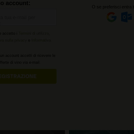
uo account:
O se preferisci entra 
la tua e-mail per
:
e accetto i
Termini di utilizzo
,
va sulla privacy
e
Informativa
un account accetti di ricevere le
offerte di vino via e-mail.