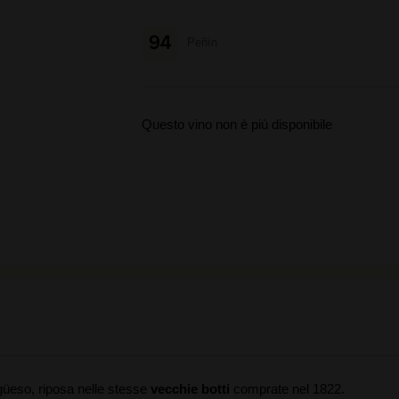
94
Peñín
Questo vino non è più disponibile
güeso, riposa nelle stesse
vecchie botti
comprate nel 1822.