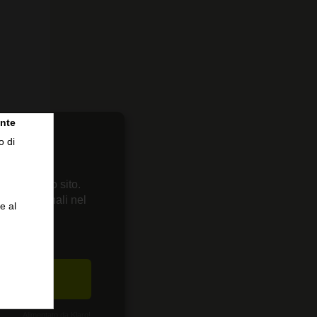
nte
o di
 sul nostro sito.
enze personali nel
e al
CETTA
Alimentato da Klaro!