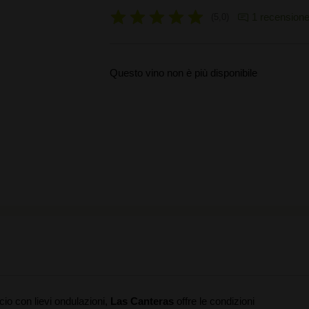
1 recension
5,0
Questo vino non è più disponibile
scio con lievi ondulazioni,
Las Canteras
offre le condizioni