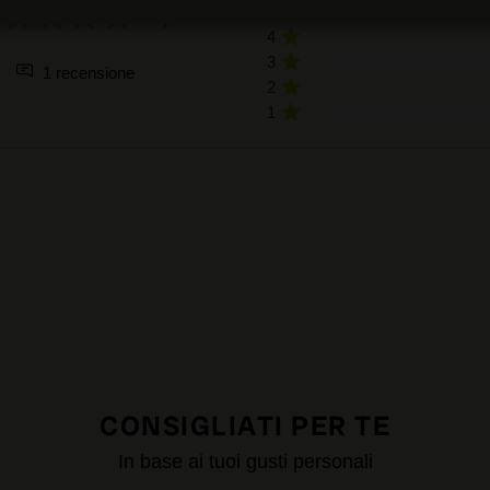
5,0
5
4
3
1 recensione
2
1
CONSIGLIATI PER TE
In base ai tuoi gusti personali