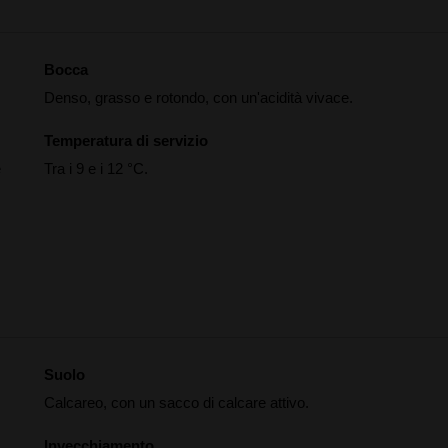
Bocca
Denso, grasso e rotondo, con un'acidità vivace.
Temperatura di servizio
e
Tra i 9 e i 12 °C.
Suolo
Calcareo, con un sacco di calcare attivo.
Invecchiamento