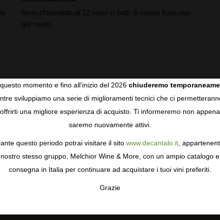
de
Invecchiamento di 12 mesi in botti di rovere francese
già usate.
questo momento e fino all'inizio del 2026
chiuderemo temporaneame
tre sviluppiamo una serie di miglioramenti tecnici che ci permetterann
COOKIES
offrirti una migliore esperienza di acquisto. Ti informeremo non appena
saremo nuovamente attivi.
gie come i cookie per personalizzare e mejorar la tua esperienza
ormativa sulla privacy
per saperne di più, o gestisci le tue prefer
ante questo periodo potrai visitare il sito
www.decantalo.it
, appartenent
i Consenso.
nostro stesso gruppo, Melchior Wine & More, con un ampio catalogo e
consegna in Italia per continuare ad acquistare i tuoi vini preferiti.
RECENSIONI DEGLI UTENTI
Grazie
TA
CONFIGURAR
AC