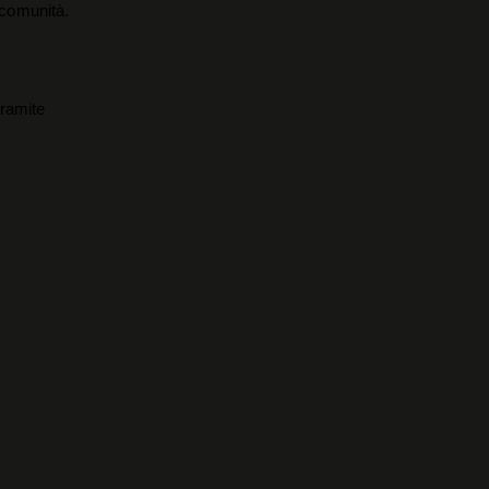
a comunità.
tramite