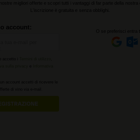
nostre migliori offerte e scopri tutti i vantaggi di far parte della nostr
L'iscrizione è gratuita e senza obblighi.
uo account:
O se preferisci entra 
la tua e-mail per
:
e accetto i
Termini di utilizzo
,
va sulla privacy
e
Informativa
un account accetti di ricevere le
offerte di vino via e-mail.