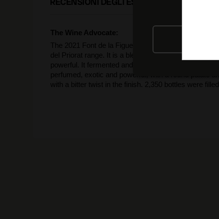
RECENSIONI DEGLI ESPERTI
The Wine Advocate:
RIFIU
The 2021 Font de la Figuera Blanco is the top white 
del Priorat range. It is a blend of Garnacha Blanca, 
powerful. It fermented and matured in stainless steel 
perfumed, exotic and powerful, with a round palate a
with a bitter twist in the finish. 2,350 bottles were fill