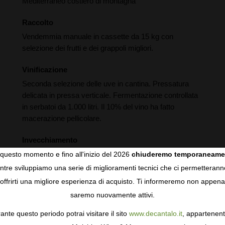
Mediterraneo costiero di montagna
Raccolto
Vendemmia manuale in cassette da 15 kg con
selezione dei frutti e dei grappoli migliori.
Vinificazione
Seconda selezione delle uve in cantina. Pressatura
delicata in pressa verticale. Fermentazione controllata
in serbatoi da 1.000 litri. Il 10% del vino ha fatto
macerazione pellicolare.
Invecchiamento
6 mesi in depositi di acciaio inox.
questo momento e fino all'inizio del 2026
chiuderemo temporaneame
tre sviluppiamo una serie di miglioramenti tecnici che ci permetterann
COOKIES
offrirti una migliore esperienza di acquisto. Ti informeremo non appena
saremo nuovamente attivi.
gie come i cookie per personalizzare e mejorar la tua esperienza
ormativa sulla privacy
per saperne di più, o gestisci le tue prefer
ante questo periodo potrai visitare il sito
www.decantalo.it
, appartenent
i Consenso.