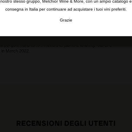
nostro stesso gruppo, Melchior Wine & More, con un ampio catalogo e
consegna in Italia per continuare ad acquistare i tuoi vini preferiti.
Grazie
TA
CONFIGURAR
AC
here now that they have also released a white from the Serras
Viognier and Chenin Blanc with 15.5% alcohol, ripe and
and 500-liter barrels for four months with bâtonnage. It's
nd pungent flavors, reminiscent of jasmine and bay leaf and
ed in March 2022.
RECENSIONI DEGLI UTENTI