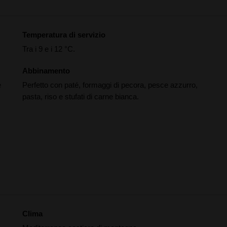
Temperatura di servizio
Tra i 9 e i 12 °C.
Abbinamento
e
Perfetto con paté, formaggi di pecora, pesce azzurro,
pasta, riso e stufati di carne bianca.
Clima