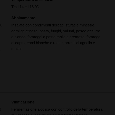
Tra i 14 e i 16 °C.
Abbinamento
su
Insalate con condimenti delicati, stufati e minestre,
carni gelatinose, pasta, funghi, salumi, pesce azzurro
e bianco, formaggi a pasta molle e cremosa, formaggi
di capra, carni bianche e rosse, arrosti di agnello e
maiale.
a
Vinificazione
0
Fermentazione alcolica con controllo della temperatura