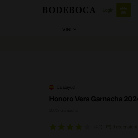
Login
VINI
Calatayud
Honoro Vera Garnacha 20
100% Garnacha
9 recensioni
4,1