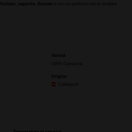
ruttato, saporito, floreale
e con un profumo che fa risaltare
Varietà
100% Garnacha
Origine
Calatayud
Temperatura di servizio