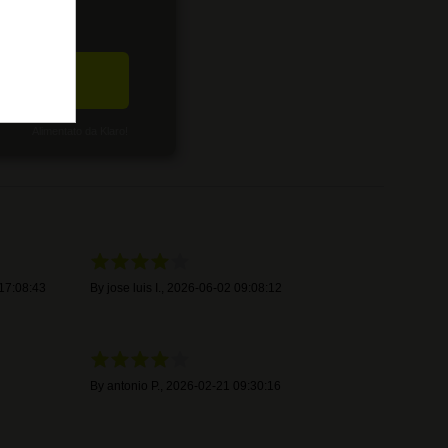
1
8
0
CETTA
0
0
Alimentato da Klaro!
17:08:43
By
jose luis I.
,
2026-06-02 09:08:12
By
antonio P.
,
2026-02-21 09:30:16