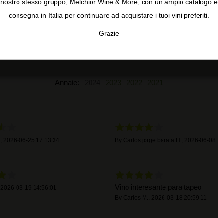
nostro stesso gruppo, Melchior Wine & More, con un ampio catalogo e
consegna in Italia per continuare ad acquistare i tuoi vini preferiti.
4,1
5
4
Grazie
3
TA
CONFIGURAR
AC
9 recensioni
2
1
Annate:
2024
2023
2022
2021
.
,
2026-06-25 17:13:34
By
Carlos jorge barata H.
,
2026-06-08 
Vino interesante para tapeo
,
2026-03-19 14:56:01
By
Carlos M.
,
2026-03-18 20:59:11