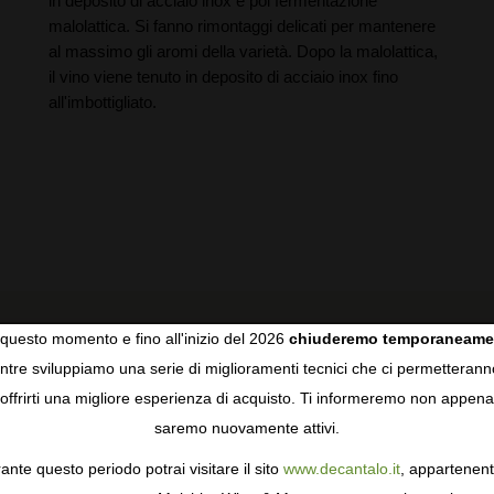
in deposito di acciaio inox e poi fermentazione
malolattica. Si fanno rimontaggi delicati per mantenere
al massimo gli aromi della varietà. Dopo la malolattica,
il vino viene tenuto in deposito di acciaio inox fino
all'imbottigliato.
questo momento e fino all'inizio del 2026
chiuderemo temporaneame
tre sviluppiamo una serie di miglioramenti tecnici che ci permetterann
COOKIES
offrirti una migliore esperienza di acquisto. Ti informeremo non appena
saremo nuovamente attivi.
RECENSIONI DEGLI UTENTI
gie come i cookie per personalizzare e mejorar la tua esperienza
ormativa sulla privacy
per saperne di più, o gestisci le tue prefer
ante questo periodo potrai visitare il sito
www.decantalo.it
, appartenent
i Consenso.