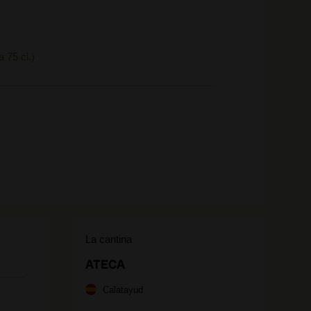
a 75 cl.)
La cantina
ATECA
Calatayud