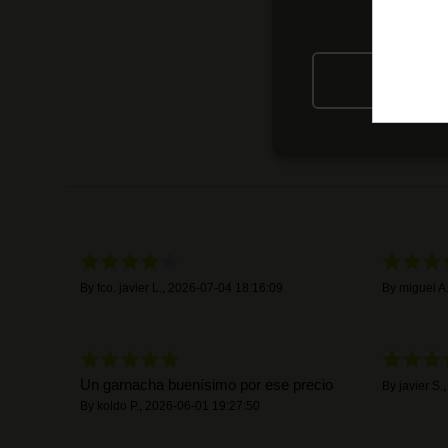
RIFIU
By
fco. javier L.
,
2026-07-04 18:16:09
By
miguel A
Un garnacha buenísimo por ese precio
By
javier S.
By
koldo P.
,
2026-06-01 19:27:50